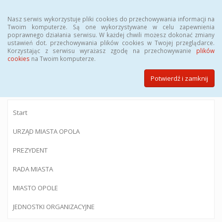
Menu
Nasz serwis wykorzystuje pliki cookies do przechowywania informacji na
Twoim komputerze. Są one wykorzystywane w celu zapewnienia
poprawnego działania serwisu. W każdej chwili możesz dokonać zmiany
ustawień dot. przechowywania plików cookies w Twojej przeglądarce.
Korzystając z serwisu wyrażasz zgodę na przechowywanie
plików
BIULETYN INFORMACJI PUBLICZNEJ
cookies
na Twoim komputerze.
Urzędu Miasta Opola
Potwierdź i zamknij
Start
URZĄD MIASTA OPOLA
PREZYDENT
RADA MIASTA
MIASTO OPOLE
JEDNOSTKI ORGANIZACYJNE