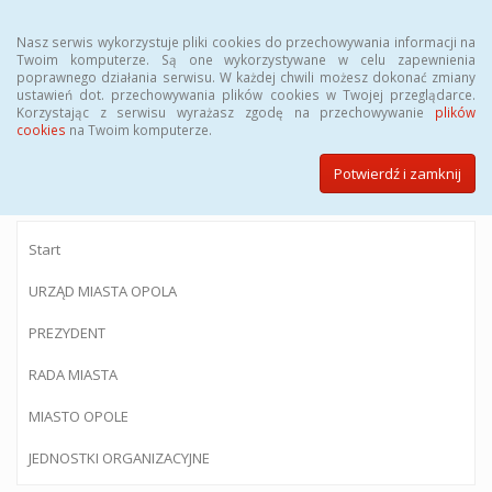
Menu
Nasz serwis wykorzystuje pliki cookies do przechowywania informacji na
Twoim komputerze. Są one wykorzystywane w celu zapewnienia
poprawnego działania serwisu. W każdej chwili możesz dokonać zmiany
ustawień dot. przechowywania plików cookies w Twojej przeglądarce.
Korzystając z serwisu wyrażasz zgodę na przechowywanie
plików
BIULETYN INFORMACJI PUBLICZNEJ
cookies
na Twoim komputerze.
Urzędu Miasta Opola
Potwierdź i zamknij
Start
URZĄD MIASTA OPOLA
PREZYDENT
RADA MIASTA
MIASTO OPOLE
JEDNOSTKI ORGANIZACYJNE