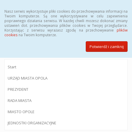
Menu
Nasz serwis wykorzystuje pliki cookies do przechowywania informacji na
Twoim komputerze. Są one wykorzystywane w celu zapewnienia
poprawnego działania serwisu. W każdej chwili możesz dokonać zmiany
ustawień dot. przechowywania plików cookies w Twojej przeglądarce.
Korzystając z serwisu wyrażasz zgodę na przechowywanie
plików
BIULETYN INFORMACJI PUBLICZNEJ
cookies
na Twoim komputerze.
Urzędu Miasta Opola
Potwierdź i zamknij
Start
URZĄD MIASTA OPOLA
PREZYDENT
RADA MIASTA
MIASTO OPOLE
JEDNOSTKI ORGANIZACYJNE