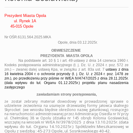
Prezydent Miasta Opola
ul. Rynek 1A
45-015 Opole
Nr OŚR.6131.564.2025.MKA
Opole, dnia 03.12.2025r.
OBWIESZCZENIE
PREZYDENTA
MIASTA OPOLA
Na podstawie art. 10 § 1 i art. 49 ustawy z dnia 14 czerwca 1960 r.
Kodeks postępowania administracyjnego (t. j. Dz. U. z 2024 r. poz. 572 ze
zm.) – zwanej dalej ustawą Kpa, w związku z art. 83a ust. 7
ustawy z dnia
16 kwietnia 2004 r. o ochronie przyrody (t. j. Dz. U. z 2024 r. poz. 1478 ze
zm.), po przedłożeniu przy piśmie nr W/EA IV/4747/2025 z dnia 28.11.2025r.
(data wpływu do tut. Organu 01.12.2025r.) projektu planu nasadzenia
zastępczego
zawiadamiam strony postępowania,
że został zebrany materiał dowodowy w prowadzonej
sprawie o
udzielenie zezwolenia na usunięcie
drzewiastej formy jałowca skalnego
Skyrocket
(we wniosku błędnie określono nazwę gatunkową),
rosnącego
na nieruchomości administrowanej przez Administrację Osiedla nr IV przy
ul. Chełmskiej 38 w Opolu (działka nr 145 obręb Kolonia Gosławicka),
W/EA IV/3978/2025
z dnia 13.10.2025r. (data
wszczętej na wniosek nr
wpływu do tut. Organu 14.10.2025r.) Spółdzielni Mieszkaniowej w
Opolu z siedzibą : 45-273 Opole, ul. Sosnkowskiego 40-42.