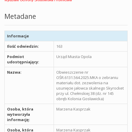
Wydziale Ochrony Środowiska i Rolnictwa
Metadane
Informacje
Ilość odwiedzin:
163
Podmiot
Urząd Miasta Opola
udostępniający:
Nazwa:
Obwieszczenie nr
OŚR.6131.564.2025.MKA o zebraniu
materiału dot. zezwolenia na
usunięcie jałowca skalnego Skyrocket
przy ul. Chełmskiej 38 (dz. nr 145
obręb Kolonia Gosławicka)
Osoba, która
Marzena Kasprzak
wytworzyła
informację:
Osoba, która
Marzena Kasprzak