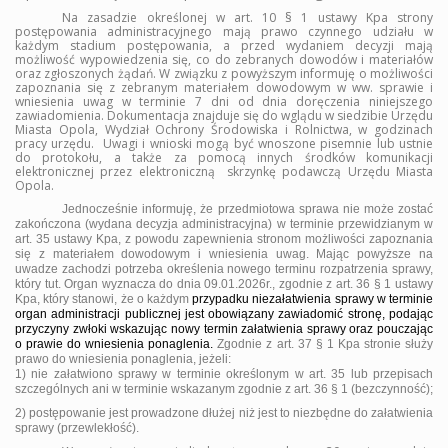
Na zasadzie określonej w art. 10 § 1 ustawy Kpa strony
postępowania administracyjnego mają prawo czynnego udziału w
każdym stadium postępowania, a przed wydaniem decyzji mają
możliwość wypowiedzenia się, co do zebranych dowodów i materiałów
oraz zgłoszonych żądań. W związku z powyższym informuję o możliwości
zapoznania się z zebranym materiałem dowodowym w ww. sprawie i
wniesienia uwag w terminie 7 dni od dnia doręczenia niniejszego
zawiadomienia. Dokumentacja znajduje się do wglądu w siedzibie Urzędu
Miasta Opola, Wydział Ochrony Środowiska i Rolnictwa, w godzinach
pracy urzędu.
Uwagi i wnioski mogą być wnoszone pisemnie lub ustnie
do protokołu, a także za pomocą innych środków komunikacji
elektronicznej przez elektroniczną
skrzynkę podawczą Urzędu Miasta
Opola.
Jednocześnie informuję, że przedmiotowa sprawa nie może zostać
zakończona (wydana decyzja administracyjna) w terminie przewidzianym w
art. 35 ustawy Kpa, z powodu zapewnienia stronom możliwości zapoznania
się z materiałem dowodowym i wniesienia uwag. Mając powyższe na
uwadze zachodzi potrzeba określenia nowego terminu rozpatrzenia sprawy,
który tut. Organ wyznacza do dnia 09.01.2026r., zgodnie z art. 36 § 1 ustawy
Kpa, który stanowi, że o każdym
przypadku niezałatwienia sprawy w terminie
organ administracji publicznej jest obowiązany zawiadomić stronę, podając
przyczyny zwłoki wskazując nowy termin załatwienia sprawy oraz pouczając
o prawie do wniesienia ponaglenia.
Zgodnie z art. 37 § 1 Kpa stronie służy
prawo do wniesienia ponaglenia, jeżeli:
1) nie załatwiono sprawy w terminie określonym w art. 35 lub przepisach
szczególnych ani w terminie wskazanym zgodnie z art. 36 § 1 (bezczynność);
2) postępowanie jest prowadzone dłużej niż jest to niezbędne do załatwienia
sprawy (przewlekłość).