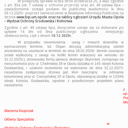
W powyższej sprawie liczba stron przekracza 20, a więc zgodnie
z art. 83a ust. 7 ustawy
o ochronie przyrody
oraz art. 49 ustawy Kpa –
zawiadomienie zostaje podane do publicznej wiadomości w dniu
03.12.2025r. poprzez zamieszczenie
w Biuletynie Informacji Publicznej
na
stronie
www.bip.um.opole
oraz na tablicy ogłoszeń Urzędu Miasta Opola
– Wydział Ochrony Środowiska i Rolnictwa
Zgodnie z art. 49 ustawy Kpa, doręczenie uznaje się za dokonane po
upływie 14 dni od dnia publicznego ogłoszenia
niniejszego
obwieszczenia,
czyli z dniem
18.12.2025r.
W przypadku niewniesienia
uwag i nowych dowodów w
wyznaczonym terminie, tut. Organ decyzją administracyjną udzieli
zezwolenia na usunięcie w terminie do dnia 28.02.2026r. (termin usunięcia
został wydłużony, z uwagi na krótki termin wskazany we wniosku do
31.12.2025r.), drzewiastej formy jałowca skalnego Skyrocket,
rosnącego na
nieruchomości przy ul. Chełmskiej 38 w Opolu (działka nr 145 obręb Kolonia
Gosławicka), i uzależni zezwolenie od wykonania do dnia 31.12.2027r.
nasadzenia zastępczego drzewa gat. klon zwyczajny
w odmianie
kolumnowej przy ul. Cieszyńskiej 20 w Opolu, stanowiącej działkę nr 133/46
obręb Kolonia Gosławicka, zgodnie z przedłożonym projektem planu
nasadzenia.
z
up.
Pr
Mi
Marzena Kasprzak
Główny Specjalista
w