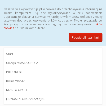
Menu
Nasz serwis wykorzystuje pliki cookies do przechowywania informacji na
Twoim komputerze. Są one wykorzystywane w celu zapewnienia
poprawnego działania serwisu. W każdej chwili możesz dokonać zmiany
ustawień dot. przechowywania plików cookies w Twojej przeglądarce.
Korzystając z serwisu wyrażasz zgodę na przechowywanie
plików
BIULETYN INFORMACJI PUBLICZNEJ
cookies
na Twoim komputerze.
Urzędu Miasta Opola
Potwierdź i zamknij
Start
URZĄD MIASTA OPOLA
PREZYDENT
RADA MIASTA
MIASTO OPOLE
JEDNOSTKI ORGANIZACYJNE