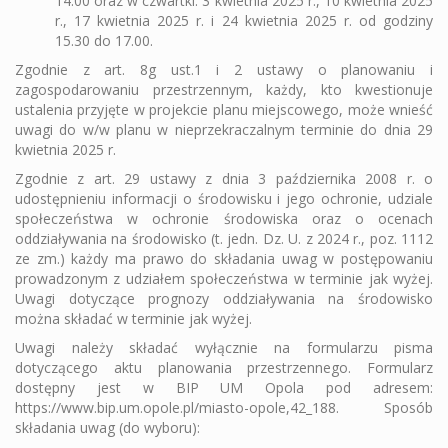
14.00 oraz w czwartki: 3 kwietnia 2025 r., 10 kwietnia 2025
r., 17 kwietnia 2025 r. i 24 kwietnia 2025 r. od godziny
15.30 do 17.00.
Zgodnie z art. 8g ust.1 i 2 ustawy o planowaniu i
zagospodarowaniu przestrzennym, każdy, kto kwestionuje
ustalenia przyjęte w projekcie planu miejscowego, może wnieść
uwagi do w/w planu w nieprzekraczalnym terminie do dnia 29
kwietnia 2025 r.
Zgodnie z art. 29 ustawy z dnia 3 października 2008 r. o
udostępnieniu informacji o środowisku i jego ochronie, udziale
społeczeństwa w ochronie środowiska oraz o ocenach
oddziaływania na środowisko (t. jedn. Dz. U. z 2024 r., poz. 1112
ze zm.) każdy ma prawo do składania uwag w postępowaniu
prowadzonym z udziałem społeczeństwa w terminie jak wyżej.
Uwagi dotyczące prognozy oddziaływania na środowisko
można składać w terminie jak wyżej.
Uwagi należy składać wyłącznie na formularzu pisma
dotyczącego aktu planowania przestrzennego. Formularz
dostępny jest w BIP UM Opola pod adresem:
https://www.bip.um.opole.pl/miasto-opole,42_188. Sposób
składania uwag (do wyboru):