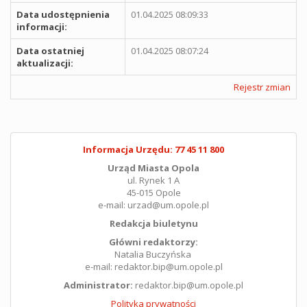
Data udostępnienia
01.04.2025 08:09:33
informacji:
Data ostatniej
01.04.2025 08:07:24
aktualizacji:
Rejestr zmian
Informacja Urzędu: 77 45 11 800
Urząd Miasta Opola
ul. Rynek 1 A
45-015 Opole
e-mail: urzad@um.opole.pl
Redakcja biuletynu
Główni redaktorzy:
Natalia Buczyńska
e-mail: redaktor.bip@um.opole.pl
Administrator:
redaktor.bip@um.opole.pl
Polityka prywatności