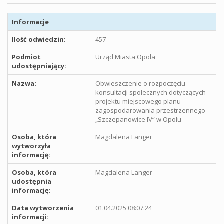
Informacje
Ilość odwiedzin:
457
Podmiot
Urząd Miasta Opola
udostępniający:
Nazwa:
Obwieszczenie o rozpoczęciu
konsultacji społecznych dotyczących
projektu miejscowego planu
zagospodarowania przestrzennego
„Szczepanowice IV“ w Opolu
Osoba, która
Magdalena Langer
wytworzyła
informację:
Osoba, która
Magdalena Langer
udostępnia
informację:
Data wytworzenia
01.04.2025 08:07:24
informacji: