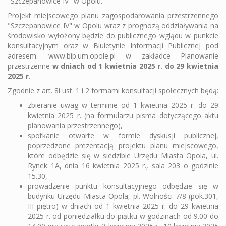
"Szczepanowice IV" w Opolu.
Projekt miejscowego planu zagospodarowania przestrzennego
"Szczepanowice IV" w Opolu wraz z prognozą oddziaływania na
środowisko wyłożony będzie do publicznego wglądu w punkcie
konsultacyjnym oraz w Biuletynie Informacji Publicznej pod
adresem: www.bip.um.opole.pl w zakładce Planowanie
przestrzenne
w dniach od 1 kwietnia 2025 r. do 29 kwietnia
2025 r.
Zgodnie z art. 8i ust. 1 i 2 formami konsultacji społecznych będą:
zbieranie uwag w terminie od 1 kwietnia 2025 r. do 29
kwietnia 2025 r. (na formularzu pisma dotyczącego aktu
planowania przestrzennego),
spotkanie otwarte w formie dyskusji publicznej,
poprzedzone prezentacją projektu planu miejscowego,
które odbędzie się w siedzibie Urzędu Miasta Opola, ul.
Rynek 1A, dnia 16 kwietnia 2025 r., sala 203 o godzinie
15.30,
prowadzenie punktu konsultacyjnego odbędzie się w
budynku Urzędu Miasta Opola, pl. Wolności 7/8 (pok.301,
III piętro) w dniach od 1 kwietnia 2025 r. do 29 kwietnia
2025 r. od poniedziałku do piątku w godzinach od 9.00 do