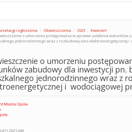
przetargi i ogłoszenia
Obwieszczenia
2025
Kwiecień
ieszczenie o umorzeniu postępowania w sprawie ustalenia warunków z
kalnego jednorodzinnego wraz z rozbudową sieci elektroenergetycznej i 
ieszczenie o umorzeniu postępowani
unków zabudowy dla inwestycji pn.
zkalnego jednorodzinnego wraz z r
troenergetycznej i wodociągowej pr
t Miasta Opola
A
pole
0.411.2021.AW