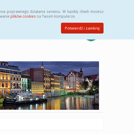
Szukaj
nia poprawnego działania serwisu. W każdej chwili możesz
ywanie
plików cookies
na Twoim komputerze.
Potwierdź i zamknij