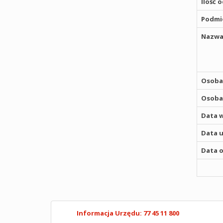
Ilość 
Podmio
Nazwa
Osoba,
Osoba,
Data w
Data u
Data o
Informacja Urzędu: 77 45 11 800