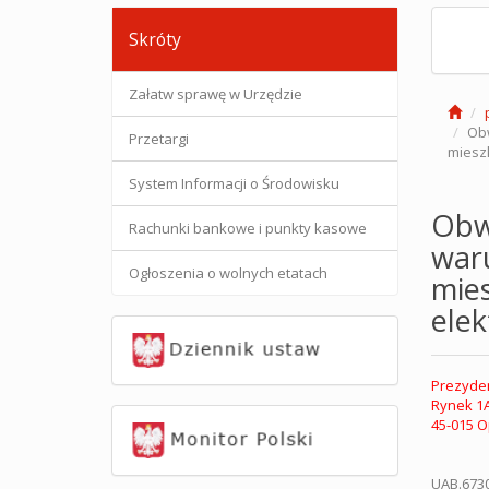
Skróty
Załatw sprawę w Urzędzie
Obw
Przetargi
miesz
System Informacji o Środowisku
Obw
Rachunki bankowe i punkty kasowe
war
Ogłoszenia o wolnych etatach
mies
elek
Prezyden
Rynek 1
45-015 O
UAB.673