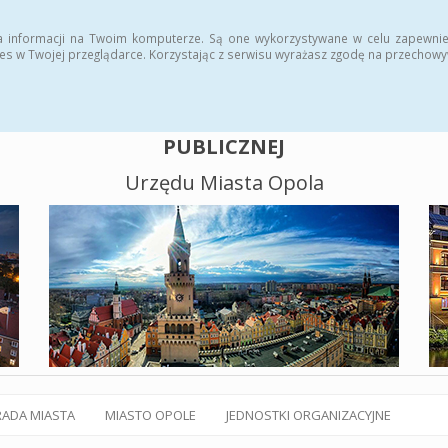
alny BIP
Polityka plików cookies
a informacji na Twoim komputerze. Są one wykorzystywane w celu zapewnie
es w Twojej przeglądarce. Korzystając z serwisu wyrażasz zgodę na przechow
BIULETYN INFORMACJI
PUBLICZNEJ
Urzędu Miasta Opola
RADA MIASTA
MIASTO OPOLE
JEDNOSTKI ORGANIZACYJNE