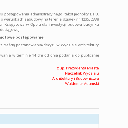
su postępowania administracyjnego (tekst jednolity Dz.U.
 o warunkach zabudowy na terenie działek nr 1235, 2338
 ul. Księżycowa w Opolu dla inwestycji: budowa budynku
odociągowej
dmiotowe postępowanie.
 treścią postanowienia/decyzji w Wydziale Architektury
wania w terminie 14 dni od dnia podania do publicznej
z up. Prezydenta Miasta
Naczelnik Wydziału
Architektury i Budownictwa
Waldemar Adamski