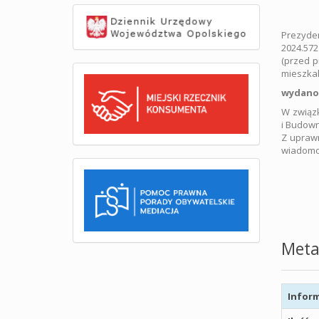
Prezyden
2024.572
(przed p
mieszkal
wydano 
W związk
i Budown
Z uprawn
wiadomoś
Meta
Inform