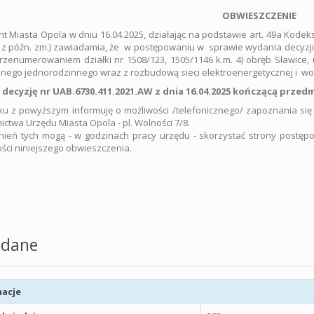
OBWIESZCZENIE
t Miasta Opola w dniu 16.04.2025, działając na podstawie art. 49a Kodek
 z późn. zm.) zawiadamia, że w postępowaniu w sprawie wydania decyzji
rzenumerowaniem działki nr 1508/123, 1505/1146 k.m. 4) obręb Sławice,
nego jednorodzinnego wraz z rozbudową sieci elektroenergetycznej i w
decyzję nr UAB.6730.411.2021.AW z dnia 16.04.2025 kończącą prze
u z powyższym informuję o możliwości /telefonicznego/ zapoznania się z
ictwa Urzędu Miasta Opola - pl. Wolności 7/8.
ień tych mogą - w godzinach pracy urzędu - skorzystać strony postępo
ci niniejszego obwieszczenia.
dane
acje