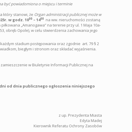
a być powiadomiona o miejscu i terminie
pa który stanowi, że
Organ administracji publicznej może w
00
00
25r.
w godz. 10
– 14
na ww. nieruchomości zostaną
piłkowana „Amanogawa” na terenie przy ul. 1 Maja 10a-
53, obręb Opole), w celu stwierdzenia zachowania jego
 każdym stadium postępowania oraz zgodnie art. 79 § 2
iadkom, biegłym i stronom oraz składać wyjaśnienia.
zamieszczenie w Biuletynie Informacji Publicznej na
ni od dnia publicznego ogłoszenia niniejszego
z up. Prezydenta Miasta
Edyta Madej
Kierownik Referatu Ochrony Zasobów