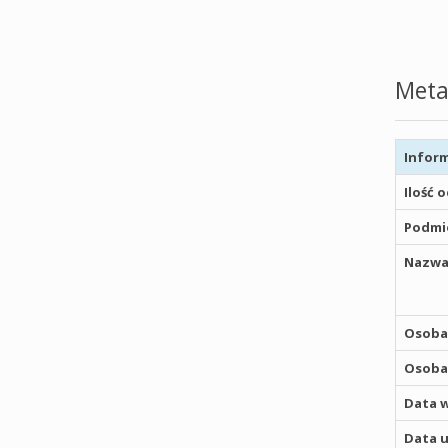
Meta
Inform
Ilość 
Podmio
Nazwa
Osoba,
Osoba,
Data w
Data u