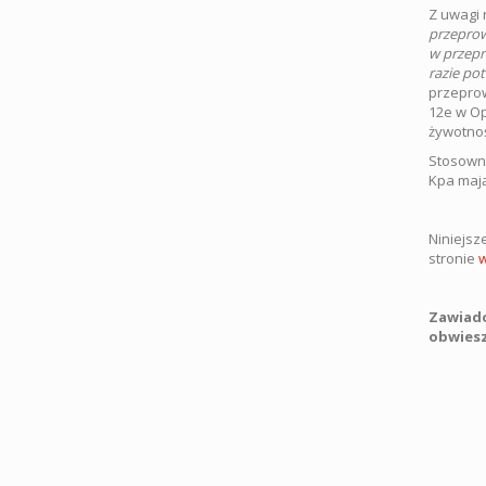
Z uwagi 
przeprow
w przepr
razie po
przeprow
12e w Op
żywotnoś
Stosowni
Kpa mają
Niniejsz
stronie
w
Zawiado
obwieszc