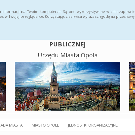
alny BIP
Polityka plików cookies
a informacji na Twoim komputerze. Są one wykorzystywane w celu zapewnie
es w Twojej przeglądarce. Korzystając z serwisu wyrażasz zgodę na przechow
BIULETYN INFORMACJI
PUBLICZNEJ
Urzędu Miasta Opola
RADA MIASTA
MIASTO OPOLE
JEDNOSTKI ORGANIZACYJNE