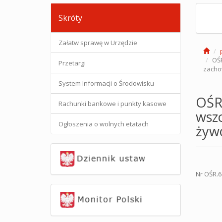
Skróty
Załatw sprawę w Urzędzie
OŚR
Przetargi
zacho
System Informacji o Środowisku
OŚR
Rachunki bankowe i punkty kasowe
wsz
Ogłoszenia o wolnych etatach
żyw
Nr OŚR.6