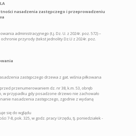
LA
tności nasadzenia zastępczego i przeprowadzeniu
wa
owania administracyjnego (t.j. Dz. U. z 2024r. poz. 572) –
o ochronie przyrody (tekst jednolity Dz.U z 2024r. poz.
owania
asadzenia zastępczego drzewa z gat. wiśnia piłkowana
 (przed przenumerowaniem dz. nr 38, k.m. 53, obręb
o, w przypadku gdy posadzone drzewo nie zachowało
onanie nasadzenia zastępczego, zgodnie z wydaną
je się do wglądu
 7-8, pok. 325, w godz. pracy Urzędu, tj. poniedziałek -