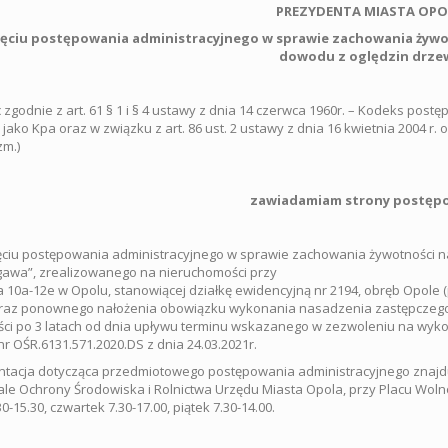
PREZYDENTA MIASTA OPO
ęciu postępowania administracyjnego w sprawie zachowania żywo
dowodu z oględzin drze
 zgodnie z art. 61 § 1 i § 4 ustawy z dnia 14 czerwca 1960r. – Kodeks postęp
j jako Kpa oraz w związku z art. 86 ust. 2 ustawy z dnia 16 kwietnia 2004 r. 
zm.)
zawiadamiam strony postęp
ciu postępowania administracyjnego w sprawie zachowania żywotności n
awa”, zrealizowanego na nieruchomości przy
ja 10a-12e w Opolu, stanowiącej działkę ewidencyjną nr 2194, obręb Opole
oraz ponownego nałożenia obowiązku wykonania nasadzenia zastępczeg
ci po 3 latach od dnia upływu terminu wskazanego w zezwoleniu na wyk
nr OŚR.6131.571.2020.DS z dnia 24.03.2021r.
acja dotycząca przedmiotowego postępowania administracyjnego znajdu
le Ochrony Środowiska i Rolnictwa Urzędu Miasta Opola, przy Placu Wolności
0-15.30, czwartek 7.30-17.00, piątek 7.30-14.00.