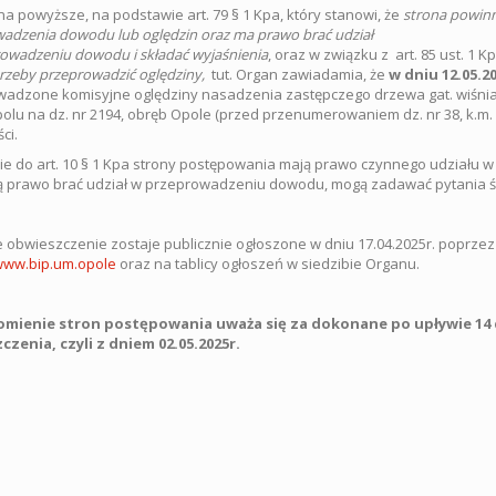
na powyższe, na podstawie art. 79 § 1 Kpa, który stanowi, że
strona powinn
adzenia dowodu lub oględzin oraz ma prawo brać udział
owadzeniu dowodu i składać wyjaśnienia
, oraz w związku z art. 85 ust. 1 K
trzeby przeprowadzić oględziny,
tut. Organ zawiadamia, że
w dniu
12.05.20
adzone komisyjne oględziny nasadzenia zastępczego drzewa gat. wiśnia 
olu na dz. nr 2194, obręb Opole (przed przenumerowaniem dz. nr 38, k.m. 
ci.
e do art. 10 § 1 Kpa strony postępowania mają prawo czynnego udziału w
 prawo brać udział w przeprowadzeniu dowodu, mogą zadawać pytania św
e obwieszczenie zostaje publicznie ogłoszone w dniu 17.04.2025r. poprzez 
ww.bip.um.opole
oraz na tablicy ogłoszeń w siedzibie Organu.
mienie stron postępowania uważa się za dokonane po upływie 14 d
zenia, czyli z dniem 02.05.2025r.