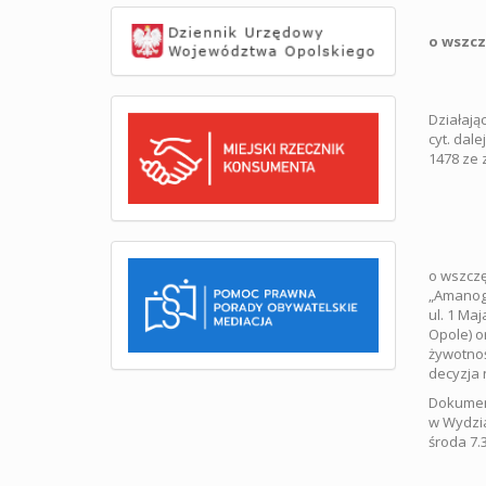
o wszcz
Działając
cyt. dale
1478 ze 
o wszczę
„Amanog
ul. 1 Ma
Opole) 
żywotnoś
decyzja 
Dokument
w Wydzia
środa 7.3