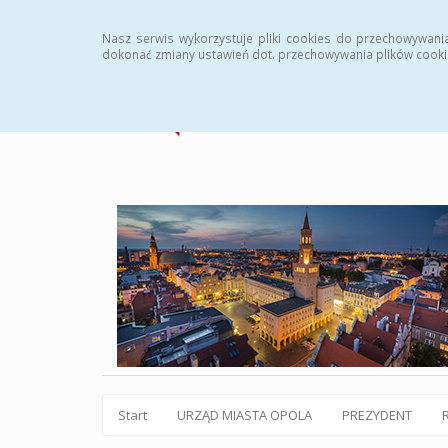
Statystyki
Instrukcja
Rejestr zmian
Archiw
Nasz serwis wykorzystuje pliki cookies do przechowywani
dokonać zmiany ustawień dot. przechowywania plików cooki
Start
URZĄD MIASTA OPOLA
PREZYDENT