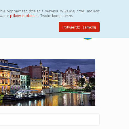
Szukaj
nia poprawnego działania serwisu. W każdej chwili możesz
ywanie
plików cookies
na Twoim komputerze.
Potwierdź i zamknij