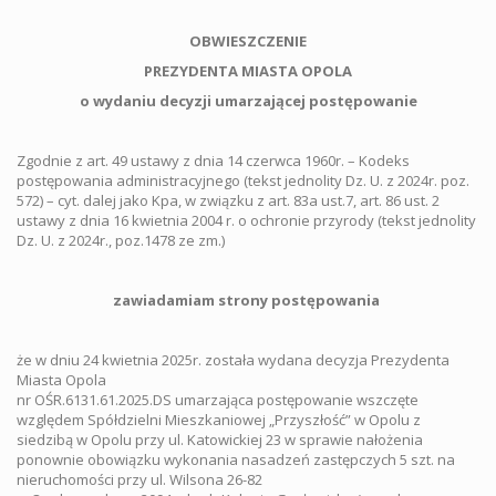
OBWIESZCZENIE
PREZYDENTA MIASTA OPOLA
o
wydaniu decyzji umarzającej postępowanie
Zgodnie z art. 49 ustawy z dnia 14 czerwca 1960r. – Kodeks
postępowania administracyjnego (tekst jednolity Dz. U. z 2024r. poz.
572) – cyt. dalej jako Kpa, w związku z art. 83a ust.7, art. 86 ust. 2
ustawy z dnia 16 kwietnia 2004 r. o ochronie przyrody (tekst jednolity
Dz. U. z 2024r., poz.1478 ze zm.)
zawiadamiam strony postępowania
że w dniu 24 kwietnia 2025r. została wydana decyzja Prezydenta
Miasta Opola
nr OŚR.6131.61.2025.DS umarzająca postępowanie wszczęte
względem Spółdzielni Mieszkaniowej „Przyszłość” w Opolu z
siedzibą w Opolu przy ul. Katowickiej 23 w sprawie nałożenia
ponownie obowiązku wykonania nasadzeń zastępczych 5 szt. na
nieruchomości przy ul. Wilsona 26-82