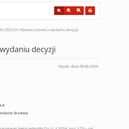
41.2025.DS Obwieszczenie o wydaniu decyzji
wydaniu decyzji
Opole, dnia 09.06.2025r.
LA
unięcie drzewa
jnego (tekst jednolity Dz. U. z 2024r. poz. 572) – cyt.