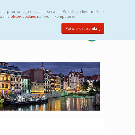
Szukaj
nia poprawnego działania serwisu. W każdej chwili możesz
ywanie
plików cookies
na Twoim komputerze.
Potwierdź i zamknij