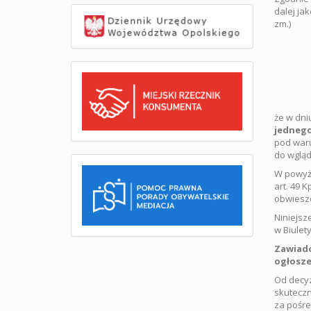
dalej jak
zm.)
że w dni
jednego
pod waru
do wgląd
W powyżs
art. 49 
obwieszc
Niniejsz
w Biulet
Zawiado
ogłosze
Od decyz
skuteczn
za pośre