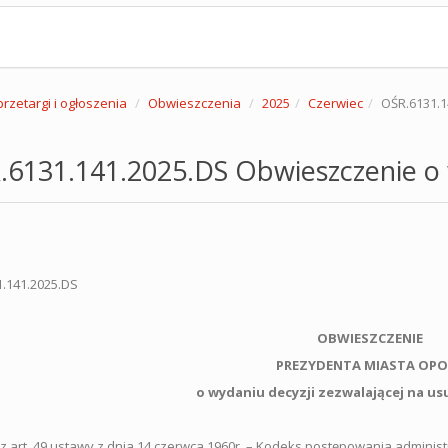
przetargi i ogłoszenia
Obwieszczenia
2025
Czerwiec
OŚR.6131.1
6131.141.2025.DS Obwieszczenie o 
.141.2025.DS
OBWIESZCZENIE
PREZYDENTA MIASTA OPO
o
wydaniu decyzji zezwalającej na us
z art. 49 ustawy z dnia 14 czerwca 1960r. – Kodeks postępowania administracy