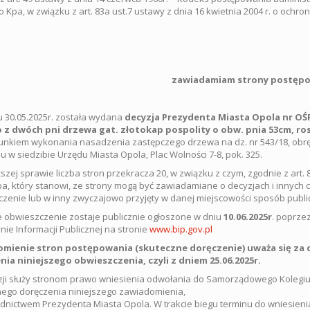
o Kpa, w związku z art. 83a ust.7 ustawy z dnia 16 kwietnia 2004 r. o ochroni
zawiadamiam strony postęp
u 30.05.2025r. została wydana
decyzja Prezydenta Miasta Opola nr OŚR
 z dwóch pni drzewa gat. złotokap pospolity o obw. pnia 53cm, ro
nkiem wykonania nasadzenia zastępczego drzewa na dz. nr 543/18, obrę
u w siedzibie Urzędu Miasta Opola, Plac Wolności 7-8, pok. 325.
zej sprawie liczba stron przekracza 20, w związku z czym, zgodnie z art. 8
Kpa, który stanowi, ze strony mogą być zawiadamiane o decyzjach i innych
zenie lub w inny zwyczajowo przyjęty w danej miejscowości sposób publi
e obwieszczenie zostaje publicznie ogłoszone w dniu
10.06.2025r
. poprze
ynie Informacji Publicznej na stronie
www.bip.gov.pl
mienie stron postępowania (skuteczne doręczenie) uważa się za 
nia niniejszego obwieszczenia, czyli z dniem 25.06.2025r.
ji służy stronom prawo wniesienia odwołania do Samorządowego Kolegiu
ego doręczenia niniejszego zawiadomienia,
dnictwem Prezydenta Miasta Opola. W trakcie biegu terminu do wniesieni