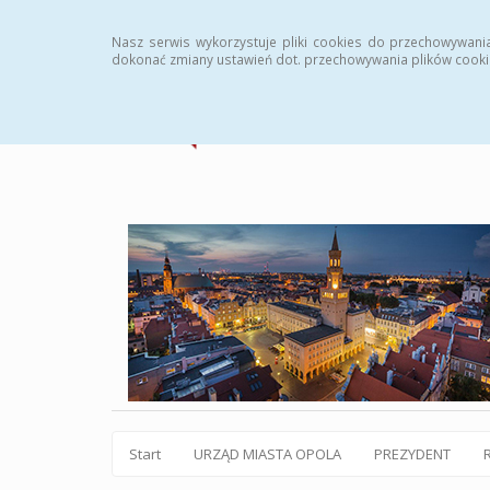
Statystyki
Instrukcja
Rejestr zmian
Archiw
Nasz serwis wykorzystuje pliki cookies do przechowywani
dokonać zmiany ustawień dot. przechowywania plików cooki
Start
URZĄD MIASTA OPOLA
PREZYDENT