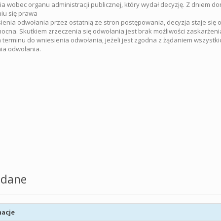
a wobec organu administracji publicznej, który wydał decyzję. Z dniem d
iu się prawa
ienia odwołania przez ostatnią ze stron postępowania, decyzja staje się 
ocna. Skutkiem zrzeczenia się odwołania jest brak możliwości zaskarżeni
terminu do wniesienia odwołania, jeżeli jest zgodna z żądaniem wszystkich
ia odwołania.
dane
acje