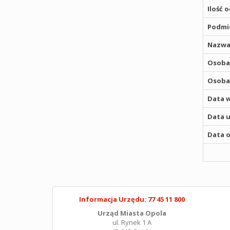
Ilość 
Podmio
Nazwa
Osoba,
Osoba,
Data w
Data u
Data o
Informacja Urzędu: 77 45 11 800
Urząd Miasta Opola
ul. Rynek 1 A