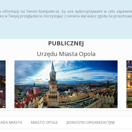
alny BIP
Polityka plików cookies
a informacji na Twoim komputerze. Są one wykorzystywane w celu zapewnie
es w Twojej przeglądarce. Korzystając z serwisu wyrażasz zgodę na przechow
BIULETYN INFORMACJI
PUBLICZNEJ
Urzędu Miasta Opola
RADA MIASTA
MIASTO OPOLE
JEDNOSTKI ORGANIZACYJNE