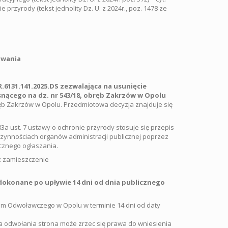
e przyrody (tekst jednolity Dz. U. z 2024r., poz. 1478 ze
owania
.6131.141.2025.DS zezwalająca na usunięcie
snącego na dz. nr 543/18, obręb Zakrzów w Opolu
b Zakrzów w Opolu. Przedmiotowa decyzja znajduje się
3a ust. 7 ustawy o ochronie przyrody stosuje się przepis
 czynnościach organów administracji publicznej poprzez
cznego ogłaszania.
z zamieszczenie
dokonane po upływie 14 dni od dnia publicznego
m Odwoławczego w Opolu w terminie 14 dni od daty
a odwołania strona może zrzec się prawa do wniesienia