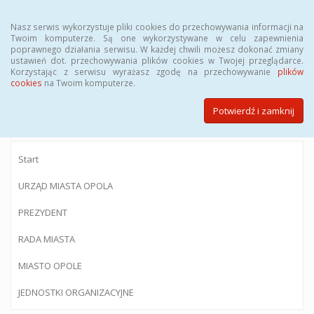
Menu
Nasz serwis wykorzystuje pliki cookies do przechowywania informacji na
Twoim komputerze. Są one wykorzystywane w celu zapewnienia
poprawnego działania serwisu. W każdej chwili możesz dokonać zmiany
ustawień dot. przechowywania plików cookies w Twojej przeglądarce.
Korzystając z serwisu wyrażasz zgodę na przechowywanie
plików
BIULETYN INFORMACJI PUBLICZNEJ
cookies
na Twoim komputerze.
Urzędu Miasta Opola
Potwierdź i zamknij
Start
URZĄD MIASTA OPOLA
PREZYDENT
RADA MIASTA
MIASTO OPOLE
JEDNOSTKI ORGANIZACYJNE