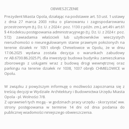
OBWIESZCZENIE
Prezydent Miasta Opola, działając na podstawie art. 53 ust. 1 ustawy
z dnia 27 marca 2003 roku o planowaniu i zagospodarowaniu
przestrzennym (t.j. Dz. U. z 2024 r. poz. 1130 z późn. zm.), art.49 i art.61
§ 4 Kodeksu postępowania administracyjnego (t.j. Dz. U. z 2024 r. poz.
572) zawiadamia właścicieli lub użytkowników wieczystych
nieruchomości o nieuregulowanym stanie prawnym położonych na
terenie działek nr 1051 obręb Chmielowice w Opolu, że w dniu
17.06.2025 wydana została decyzja o warunkach zabudowy
nr AB.6730.86.2025.PL dla inwestycji: budowa budynku zamieszkania
zbiorowego z usługami wraz z budową drogi wewnętrznej oraz
parkingu na terenie działek nr 1038, 1037 obręb CHMIELOWICE w
Opolu.
W związku z powyższym informuję o możliwości zapoznania się z
treścią decyzji w Wydziale Architektury i Budownictwa Urzędu Miasta
Opola - pl. Wolności 7/8.
Z uprawnień tych mogą - w godzinach pracy urzędu - skorzystać ww.
strony postępowania w terminie 14 dni od dnia podania do
publicznej wiadomości niniejszego obwieszczenia.