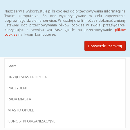
Menu
Nasz serwis wykorzystuje pliki cookies do przechowywania informacji na
Twoim komputerze. Są one wykorzystywane w celu zapewnienia
poprawnego działania serwisu. W każdej chwili możesz dokonać zmiany
ustawień dot. przechowywania plików cookies w Twojej przeglądarce.
Korzystając z serwisu wyrażasz zgodę na przechowywanie
plików
BIULETYN INFORMACJI PUBLICZNEJ
cookies
na Twoim komputerze.
Urzędu Miasta Opola
Potwierdź i zamknij
Start
URZĄD MIASTA OPOLA
PREZYDENT
RADA MIASTA
MIASTO OPOLE
JEDNOSTKI ORGANIZACYJNE