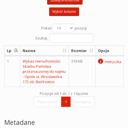
Szukaj w kolumnie
Wybór kolumn
Pokaż
pozycji
Szukaj:
Lp
Nazwa
Rozmiar
Opcje
1
Wykaz nieruchomości
319 KB
metryczka
Skarbu Państwa
przeznaczonej do najmu
- Opole ul. Wrocławska
172 ob. Bierkowice
Pozycje od 1 do 1 z 1 łącznie
Poprzednia
1
Następna
Metadane