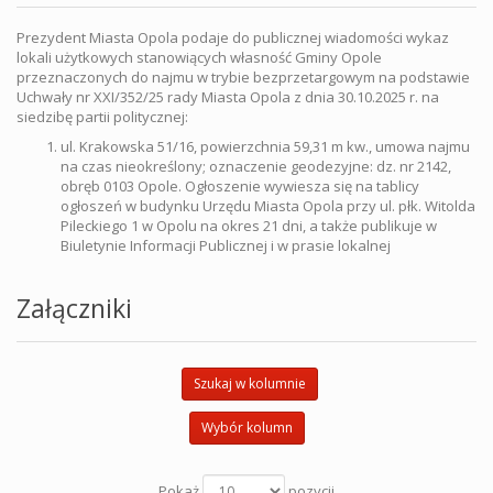
Prezydent Miasta Opola podaje do publicznej wiadomości wykaz
lokali użytkowych stanowiących własność Gminy Opole
przeznaczonych do najmu w trybie bezprzetargowym na podstawie
Uchwały nr XXI/352/25 rady Miasta Opola z dnia 30.10.2025 r. na
siedzibę partii politycznej:
ul. Krakowska 51/16, powierzchnia 59,31 m kw., umowa najmu
na czas nieokreślony; oznaczenie geodezyjne: dz. nr 2142,
obręb 0103 Opole. Ogłoszenie wywiesza się na tablicy
ogłoszeń w budynku Urzędu Miasta Opola przy ul. płk. Witolda
Pileckiego 1 w Opolu na okres 21 dni, a także publikuje w
Biuletynie Informacji Publicznej i w prasie lokalnej
Załączniki
Szukaj w kolumnie
Wybór kolumn
Pokaż
pozycji