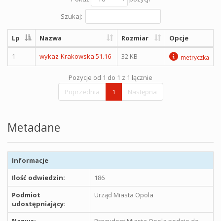
Szukaj:
Lp
Nazwa
Rozmiar
Opcje
1
wykaz-Krakowska 51.16
32 KB
metryczka
Pozycje od 1 do 1 z 1 łącznie
Poprzednia
1
Następna
Metadane
Informacje
Ilość odwiedzin:
186
Podmiot
Urząd Miasta Opola
udostępniający:
Nazwa:
Prezydent Miasta Opola podaje do