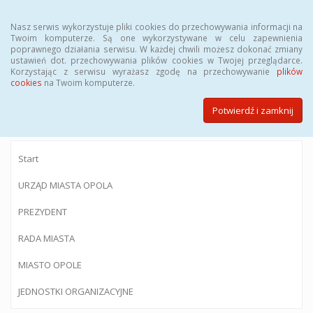
Menu
Nasz serwis wykorzystuje pliki cookies do przechowywania informacji na
Twoim komputerze. Są one wykorzystywane w celu zapewnienia
poprawnego działania serwisu. W każdej chwili możesz dokonać zmiany
ustawień dot. przechowywania plików cookies w Twojej przeglądarce.
Korzystając z serwisu wyrażasz zgodę na przechowywanie
plików
BIULETYN INFORMACJI PUBLICZNEJ
cookies
na Twoim komputerze.
Urzędu Miasta Opola
Potwierdź i zamknij
Start
URZĄD MIASTA OPOLA
PREZYDENT
RADA MIASTA
MIASTO OPOLE
JEDNOSTKI ORGANIZACYJNE