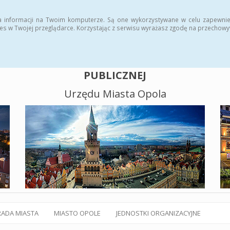
alny BIP
Polityka plików cookies
a informacji na Twoim komputerze. Są one wykorzystywane w celu zapewnie
es w Twojej przeglądarce. Korzystając z serwisu wyrażasz zgodę na przechow
BIULETYN INFORMACJI
PUBLICZNEJ
Urzędu Miasta Opola
RADA MIASTA
MIASTO OPOLE
JEDNOSTKI ORGANIZACYJNE