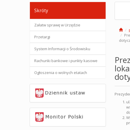
Skróty
Załatw sprawę w Urzędzie
Pre
Przetargi
dotycz
System Informacji o Środowisku
Pre
Rachunki bankowe i punkty kasowe
loka
Ogłoszenia o wolnych etatach
doty
Prezyden
ul
ws
do
Wy
pr