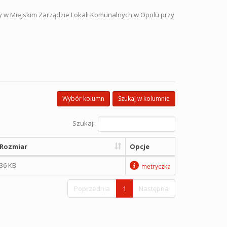
y w Miejskim Zarządzie Lokali Komunalnych w Opolu przy
Wybór kolumn
Szukaj w kolumnie
Szukaj:
Rozmiar
Opcje
36 KB
metryczka
Poprzednia
1
Następna