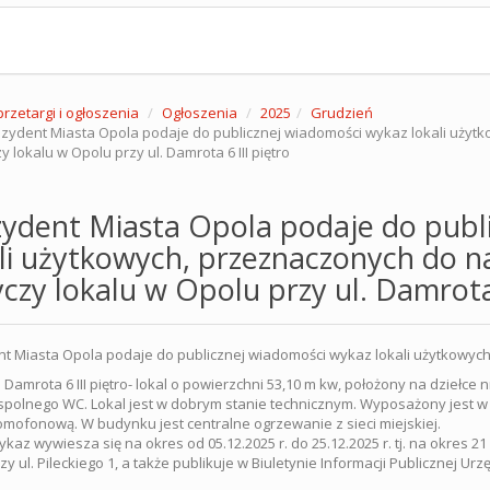
przetargi i ogłoszenia
Ogłoszenia
2025
Grudzień
zydent Miasta Opola podaje do publicznej wiadomości wykaz lokali użyt
y lokalu w Opolu przy ul. Damrota 6 III piętro
zydent Miasta Opola podaje do publ
li użytkowych, przeznaczonych do n
czy lokalu w Opolu przy ul. Damrota 
t Miasta Opola podaje do publicznej wiadomości wykaz lokali użytkowyc
. Damrota 6 III piętro- lokal o powierzchni 53,10 m kw, położony na dziełce
polnego WC. Lokal jest w dobrym stanie technicznym. Wyposażony jest w i
mofonową. W budynku jest centralne ogrzewanie z sieci miejskiej.
kaz wywiesza się na okres od 05.12.2025 r. do 25.12.2025 r. tj. na okres
zy ul. Pileckiego 1, a także publikuje w Biuletynie Informacji Publicznej Ur