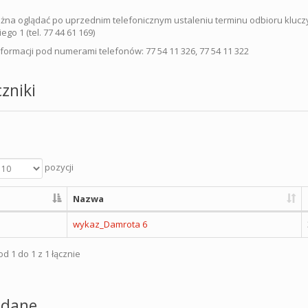
żna oglądać po uprzednim telefonicznym ustaleniu terminu odbioru klucz
iego 1 (tel. 77 44 61 169)
nformacji pod numerami telefonów: 77 54 11 326, 77 54 11 322
zniki
pozycji
Nazwa
wykaz_Damrota 6
d 1 do 1 z 1 łącznie
dane