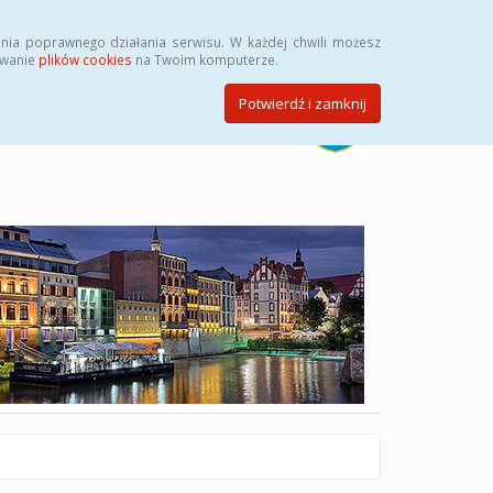
Szukaj
nia poprawnego działania serwisu. W każdej chwili możesz
ywanie
plików cookies
na Twoim komputerze.
Potwierdź i zamknij