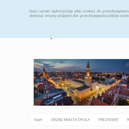
Statystyki
Instrukcja
Rejestr zmian
Archiw
Nasz serwis wykorzystuje pliki cookies do przechowywani
dokonać zmiany ustawień dot. przechowywania plików cooki
Start
URZĄD MIASTA OPOLA
PREZYDENT