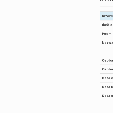
Inform
Ilość 
Podmio
Nazwa
Osoba,
Osoba,
Data w
Data u
Data o