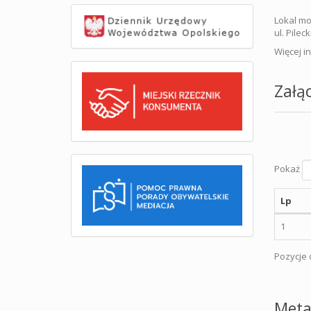
Lokal mo
ul. Pileck
Więcej i
Załąc
Pokaż
Lp
1
Pozycje o
Meta