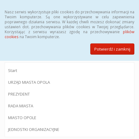
Menu
Nasz serwis wykorzystuje pliki cookies do przechowywania informacji na
Twoim komputerze. Są one wykorzystywane w celu zapewnienia
poprawnego działania serwisu. W każdej chwili możesz dokonać zmiany
ustawień dot. przechowywania plików cookies w Twojej przeglądarce.
Korzystając z serwisu wyrażasz zgodę na przechowywanie
plików
BIULETYN INFORMACJI PUBLICZNEJ
cookies
na Twoim komputerze.
Urzędu Miasta Opola
Potwierdź i zamknij
Start
URZĄD MIASTA OPOLA
PREZYDENT
RADA MIASTA
MIASTO OPOLE
JEDNOSTKI ORGANIZACYJNE