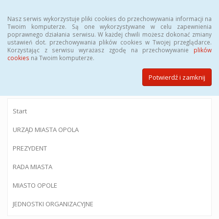
Menu
Nasz serwis wykorzystuje pliki cookies do przechowywania informacji na
Twoim komputerze. Są one wykorzystywane w celu zapewnienia
poprawnego działania serwisu. W każdej chwili możesz dokonać zmiany
ustawień dot. przechowywania plików cookies w Twojej przeglądarce.
Korzystając z serwisu wyrażasz zgodę na przechowywanie
plików
BIULETYN INFORMACJI PUBLICZNEJ
cookies
na Twoim komputerze.
Urzędu Miasta Opola
Potwierdź i zamknij
Start
URZĄD MIASTA OPOLA
PREZYDENT
RADA MIASTA
MIASTO OPOLE
JEDNOSTKI ORGANIZACYJNE