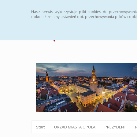
Statystyki
Instrukcja
Rejestr zmian
Archiw
Nasz serwis wykorzystuje pliki cookies do przechowywani
dokonać zmiany ustawień dot. przechowywania plików cooki
Start
URZĄD MIASTA OPOLA
PREZYDENT