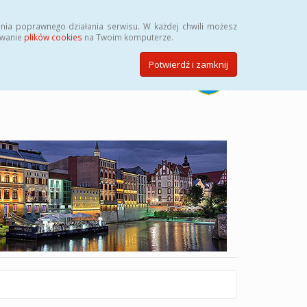
Szukaj
nia poprawnego działania serwisu. W każdej chwili możesz
ywanie
plików cookies
na Twoim komputerze.
Potwierdź i zamknij