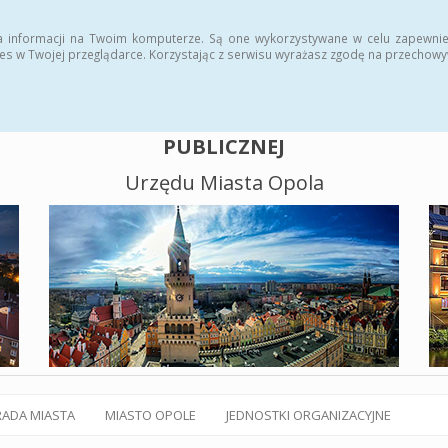
alny BIP
Polityka plików cookies
a informacji na Twoim komputerze. Są one wykorzystywane w celu zapewnie
es w Twojej przeglądarce. Korzystając z serwisu wyrażasz zgodę na przechow
BIULETYN INFORMACJI
PUBLICZNEJ
Urzędu Miasta Opola
RADA MIASTA
MIASTO OPOLE
JEDNOSTKI ORGANIZACYJNE