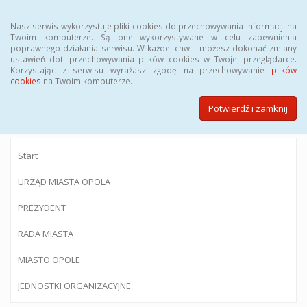
Menu
Nasz serwis wykorzystuje pliki cookies do przechowywania informacji na
Twoim komputerze. Są one wykorzystywane w celu zapewnienia
poprawnego działania serwisu. W każdej chwili możesz dokonać zmiany
ustawień dot. przechowywania plików cookies w Twojej przeglądarce.
Korzystając z serwisu wyrażasz zgodę na przechowywanie
plików
BIULETYN INFORMACJI PUBLICZNEJ
cookies
na Twoim komputerze.
Urzędu Miasta Opola
Potwierdź i zamknij
Start
URZĄD MIASTA OPOLA
PREZYDENT
RADA MIASTA
MIASTO OPOLE
JEDNOSTKI ORGANIZACYJNE