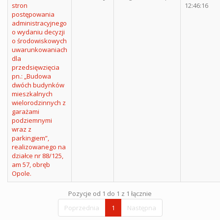
stron
12:46:16
postępowania
administracyjnego
o wydaniu decyzji
o środowiskowych
uwarunkowaniach
dla
przedsięwzięcia
pn.: „Budowa
dwóch budynków
mieszkalnych
wielorodzinnych z
garażami
podziemnymi
wraz z
parkingiem”,
realizowanego na
działce nr 88/125,
am 57, obręb
Opole.
Pozycje od 1 do 1 z 1 łącznie
Poprzednia
1
Następna