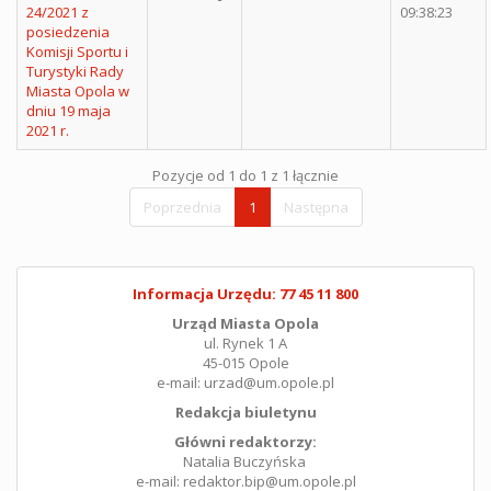
24/2021 z
09:38:23
posiedzenia
Komisji Sportu i
Turystyki Rady
Miasta Opola w
dniu 19 maja
2021 r.
Pozycje od 1 do 1 z 1 łącznie
Poprzednia
1
Następna
Informacja Urzędu: 77 45 11 800
Urząd Miasta Opola
ul. Rynek 1 A
45-015 Opole
e-mail: urzad@um.opole.pl
Redakcja biuletynu
Główni redaktorzy:
Natalia Buczyńska
e-mail: redaktor.bip@um.opole.pl