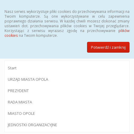
Menu
Nasz serwis wykorzystuje pliki cookies do przechowywania informacji na
Twoim komputerze. Są one wykorzystywane w celu zapewnienia
poprawnego działania serwisu. W każdej chwili możesz dokonać zmiany
ustawień dot. przechowywania plików cookies w Twojej przeglądarce.
Korzystając z serwisu wyrażasz zgodę na przechowywanie
plików
BIULETYN INFORMACJI PUBLICZNEJ
cookies
na Twoim komputerze.
Urzędu Miasta Opola
Potwierdź i zamknij
Start
URZĄD MIASTA OPOLA
PREZYDENT
RADA MIASTA
MIASTO OPOLE
JEDNOSTKI ORGANIZACYJNE