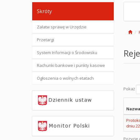
Skróty
Załatw sprawę w Urzędzie
Przetargi
Reje
System Informacji o Środowisku
Rachunki bankowe i punkty kasowe
Ogłoszenia o wolnych etatach
Pokaż
Nazwa
Protokó
dniu 22
Pozycje o