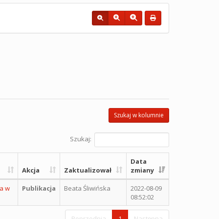
Szukaj w kolumnie
Szukaj:
Data
Akcja
Zaktualizował
zmiany
ia w
Publikacja
Beata Śliwińska
2022-08-09
08:52:02
Poprzednia
1
Następna