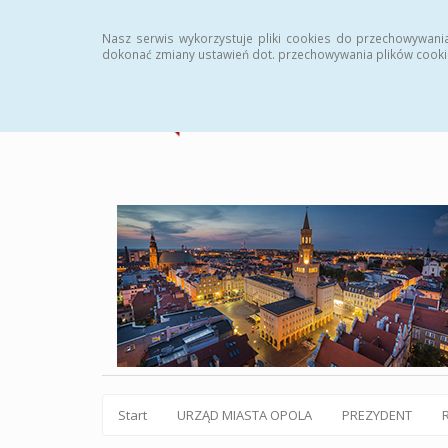
Statystyki
Instrukcja
Rejestr zmian
Archiw
Nasz serwis wykorzystuje pliki cookies do przechowywani
dokonać zmiany ustawień dot. przechowywania plików cooki
Start
URZĄD MIASTA OPOLA
PREZYDENT