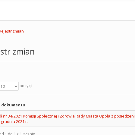
Rejestr zmian
str zmian
pozycji
 dokumentu
ł nr 34/2021 Komisji Społecznej i Zdrowia Rady Miasta Opola z posiedzen
 grudnia 2021 r.
d 1 do 1 z 1 łącznie