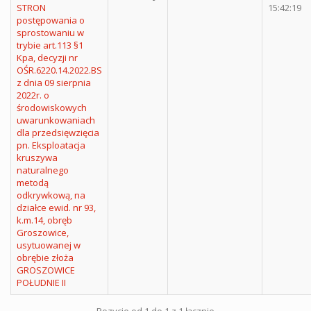
STRON
15:42:19
postępowania o
sprostowaniu w
trybie art.113 §1
Kpa, decyzji nr
OŚR.6220.14.2022.BS
z dnia 09 sierpnia
2022r. o
środowiskowych
uwarunkowaniach
dla przedsięwzięcia
pn. Eksploatacja
kruszywa
naturalnego
metodą
odkrywkową, na
działce ewid. nr 93,
k.m.14, obręb
Groszowice,
usytuowanej w
obrębie złoża
GROSZOWICE
POŁUDNIE II