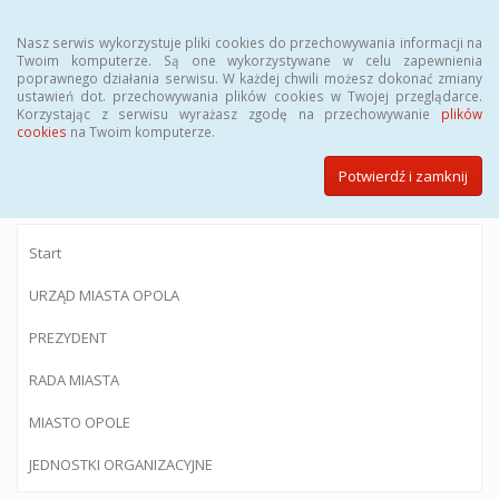
Menu
Nasz serwis wykorzystuje pliki cookies do przechowywania informacji na
Twoim komputerze. Są one wykorzystywane w celu zapewnienia
poprawnego działania serwisu. W każdej chwili możesz dokonać zmiany
ustawień dot. przechowywania plików cookies w Twojej przeglądarce.
Korzystając z serwisu wyrażasz zgodę na przechowywanie
plików
BIULETYN INFORMACJI PUBLICZNEJ
cookies
na Twoim komputerze.
Urzędu Miasta Opola
Potwierdź i zamknij
Start
URZĄD MIASTA OPOLA
PREZYDENT
RADA MIASTA
MIASTO OPOLE
JEDNOSTKI ORGANIZACYJNE