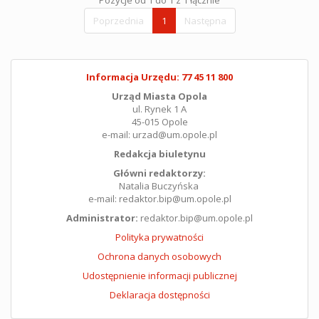
Pozycje od 1 do 1 z 1 łącznie
Poprzednia
1
Następna
Informacja Urzędu: 77 45 11 800
Urząd Miasta Opola
ul. Rynek 1 A
45-015 Opole
e-mail: urzad@um.opole.pl
Redakcja biuletynu
Główni redaktorzy:
Natalia Buczyńska
e-mail: redaktor.bip@um.opole.pl
Administrator:
redaktor.bip@um.opole.pl
Polityka prywatności
Ochrona danych osobowych
Udostępnienie informacji publicznej
Deklaracja dostępności