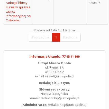
radnej Elżbiety
12:04:15
Kurek w sprawie
tablicy
informacyjnej na
Ostrówku
Pozycje od 1 do 1 z 1 łącznie
Poprzednia
1
Następna
Informacja Urzędu: 77 45 11 800
Urząd Miasta Opola
ul. Rynek 1 A
45-015 Opole
e-mail: urzad@um.opole.pl
Redakcja biuletynu
Główni redaktorzy:
Natalia Buczyńska
e-mail: redaktor.bip@um.opole.pl
Administrator:
redaktor.bip@um.opole.pl