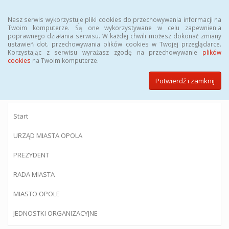
Menu
Nasz serwis wykorzystuje pliki cookies do przechowywania informacji na
Twoim komputerze. Są one wykorzystywane w celu zapewnienia
poprawnego działania serwisu. W każdej chwili możesz dokonać zmiany
ustawień dot. przechowywania plików cookies w Twojej przeglądarce.
Korzystając z serwisu wyrażasz zgodę na przechowywanie
plików
BIULETYN INFORMACJI PUBLICZNEJ
cookies
na Twoim komputerze.
Urzędu Miasta Opola
Potwierdź i zamknij
Start
URZĄD MIASTA OPOLA
PREZYDENT
RADA MIASTA
MIASTO OPOLE
JEDNOSTKI ORGANIZACYJNE