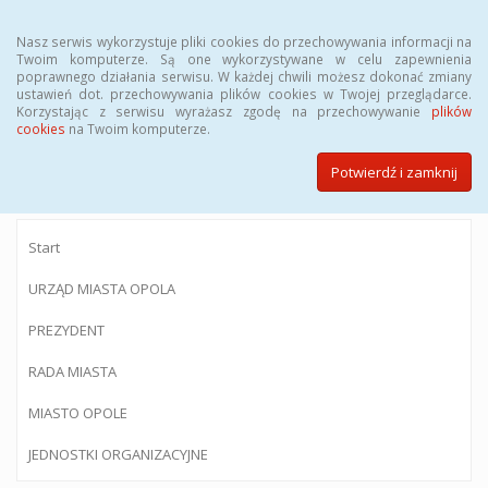
Menu
Nasz serwis wykorzystuje pliki cookies do przechowywania informacji na
Twoim komputerze. Są one wykorzystywane w celu zapewnienia
poprawnego działania serwisu. W każdej chwili możesz dokonać zmiany
ustawień dot. przechowywania plików cookies w Twojej przeglądarce.
Korzystając z serwisu wyrażasz zgodę na przechowywanie
plików
BIULETYN INFORMACJI PUBLICZNEJ
cookies
na Twoim komputerze.
Urzędu Miasta Opola
Potwierdź i zamknij
Start
URZĄD MIASTA OPOLA
PREZYDENT
RADA MIASTA
MIASTO OPOLE
JEDNOSTKI ORGANIZACYJNE