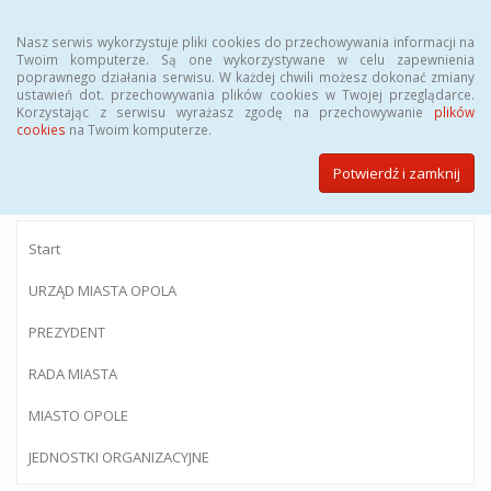
Menu
Nasz serwis wykorzystuje pliki cookies do przechowywania informacji na
Twoim komputerze. Są one wykorzystywane w celu zapewnienia
poprawnego działania serwisu. W każdej chwili możesz dokonać zmiany
ustawień dot. przechowywania plików cookies w Twojej przeglądarce.
Korzystając z serwisu wyrażasz zgodę na przechowywanie
plików
BIULETYN INFORMACJI PUBLICZNEJ
cookies
na Twoim komputerze.
Urzędu Miasta Opola
Potwierdź i zamknij
Start
URZĄD MIASTA OPOLA
PREZYDENT
RADA MIASTA
MIASTO OPOLE
JEDNOSTKI ORGANIZACYJNE