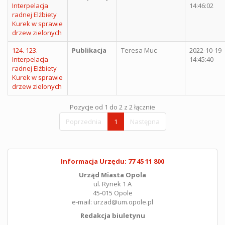
Interpelacja
14:46:02
radnej Elżbiety
Kurek w sprawie
drzew zielonych
124. 123.
Publikacja
Teresa Muc
2022-10-19
Interpelacja
14:45:40
radnej Elżbiety
Kurek w sprawie
drzew zielonych
Pozycje od 1 do 2 z 2 łącznie
Poprzednia
1
Następna
Informacja Urzędu: 77 45 11 800
Urząd Miasta Opola
ul. Rynek 1 A
45-015 Opole
e-mail: urzad@um.opole.pl
Redakcja biuletynu