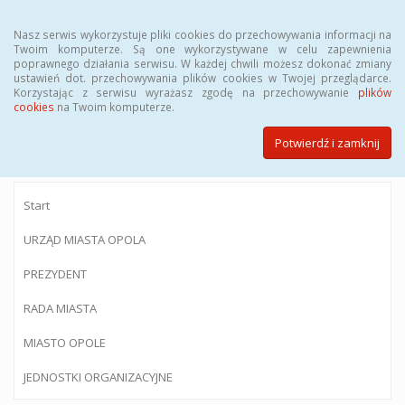
Menu
Nasz serwis wykorzystuje pliki cookies do przechowywania informacji na
Twoim komputerze. Są one wykorzystywane w celu zapewnienia
poprawnego działania serwisu. W każdej chwili możesz dokonać zmiany
ustawień dot. przechowywania plików cookies w Twojej przeglądarce.
Korzystając z serwisu wyrażasz zgodę na przechowywanie
plików
BIULETYN INFORMACJI PUBLICZNEJ
cookies
na Twoim komputerze.
Urzędu Miasta Opola
Potwierdź i zamknij
Start
URZĄD MIASTA OPOLA
PREZYDENT
RADA MIASTA
MIASTO OPOLE
JEDNOSTKI ORGANIZACYJNE