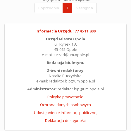
Poprzednia
1
Następna
Informacja Urzędu: 77 45 11 800
Urząd Miasta Opola
ul. Rynek 1 A
45-015 Opole
e-mail: urzad@um.opole.pl
Redakcja biuletynu
Główni redaktorzy:
Natalia Buczyńska
e-mail: redaktor.bip@um.opole.pl
Administrator:
redaktor.bip@um.opole.pl
Polityka prywatności
Ochrona danych osobowych
Udostępnienie informacji publicznej
Deklaracja dostępności