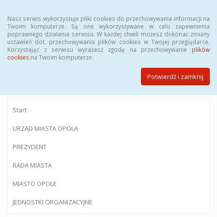
Menu
Nasz serwis wykorzystuje pliki cookies do przechowywania informacji na
Twoim komputerze. Są one wykorzystywane w celu zapewnienia
poprawnego działania serwisu. W każdej chwili możesz dokonać zmiany
ustawień dot. przechowywania plików cookies w Twojej przeglądarce.
Korzystając z serwisu wyrażasz zgodę na przechowywanie
plików
BIULETYN INFORMACJI PUBLICZNEJ
cookies
na Twoim komputerze.
Urzędu Miasta Opola
Potwierdź i zamknij
Start
URZĄD MIASTA OPOLA
PREZYDENT
RADA MIASTA
MIASTO OPOLE
JEDNOSTKI ORGANIZACYJNE