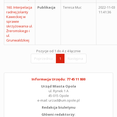
160. Interpelacja
Publikacja
Teresa Muc
2022-11-03
radnej Jolanty
11:41:36
Kaweckiej w
sprawie
skrzyżowania ul.
Żreromskiego i
ul.
Grunwaldzkiej
Pozycje od 1 do 4 z 4 łącznie
Poprzednia
1
Następna
Informacja Urzędu: 77 45 11 800
Urząd Miasta Opola
ul. Rynek 1 A
45-015 Opole
e-mail: urzad@um.opole.pl
Redakcja biuletynu
Główni redaktorzy: