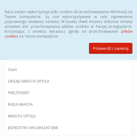
Menu
Nasz serwis wykorzystuje pliki cookies do przechowywania informacji na
Twoim komputerze. Są one wykorzystywane w celu zapewnienia
poprawnego działania serwisu. W każdej chwili możesz dokonać zmiany
ustawień dot. przechowywania plików cookies w Twojej przeglądarce.
Korzystając z serwisu wyrażasz zgodę na przechowywanie
plików
BIULETYN INFORMACJI PUBLICZNEJ
cookies
na Twoim komputerze.
Urzędu Miasta Opola
Potwierdź i zamknij
Start
URZĄD MIASTA OPOLA
PREZYDENT
RADA MIASTA
MIASTO OPOLE
JEDNOSTKI ORGANIZACYJNE