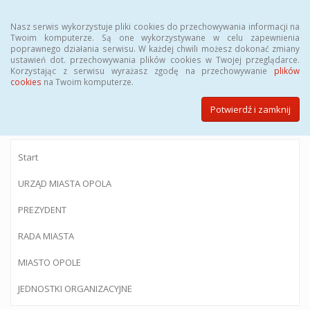
Menu
Nasz serwis wykorzystuje pliki cookies do przechowywania informacji na
Twoim komputerze. Są one wykorzystywane w celu zapewnienia
poprawnego działania serwisu. W każdej chwili możesz dokonać zmiany
ustawień dot. przechowywania plików cookies w Twojej przeglądarce.
Korzystając z serwisu wyrażasz zgodę na przechowywanie
plików
BIULETYN INFORMACJI PUBLICZNEJ
cookies
na Twoim komputerze.
Urzędu Miasta Opola
Potwierdź i zamknij
Start
URZĄD MIASTA OPOLA
PREZYDENT
RADA MIASTA
MIASTO OPOLE
JEDNOSTKI ORGANIZACYJNE