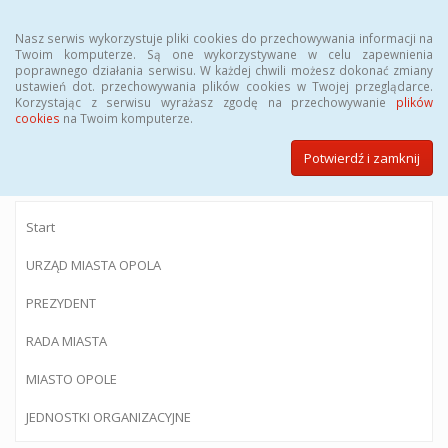
Menu
Nasz serwis wykorzystuje pliki cookies do przechowywania informacji na
Twoim komputerze. Są one wykorzystywane w celu zapewnienia
poprawnego działania serwisu. W każdej chwili możesz dokonać zmiany
ustawień dot. przechowywania plików cookies w Twojej przeglądarce.
Korzystając z serwisu wyrażasz zgodę na przechowywanie
plików
BIULETYN INFORMACJI PUBLICZNEJ
cookies
na Twoim komputerze.
Urzędu Miasta Opola
Potwierdź i zamknij
Start
URZĄD MIASTA OPOLA
PREZYDENT
RADA MIASTA
MIASTO OPOLE
JEDNOSTKI ORGANIZACYJNE