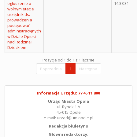
ogłoszenie o
14:38:31
wolnym etacie
urzędnik ds.
prowadzenia
postępowań
administracyjnych
w Dziale Opieki
nad Rodziną i
Dzieckiem
Pozycje od 1 do 1 z 1 łącznie
Poprzednia
1
Następna
Informacja Urzędu: 77 45 11 800
Urząd Miasta Opola
ul. Rynek 1 A
45-015 Opole
e-mail: urzad@um.opole.pl
Redakcja biuletynu
Główni redaktorzy: