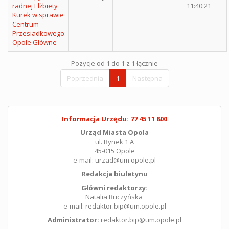
radnej Elżbiety
11:40:21
Kurek w sprawie
Centrum
Przesiadkowego
Opole Główne
Pozycje od 1 do 1 z 1 łącznie
Poprzednia
1
Następna
Informacja Urzędu: 77 45 11 800
Urząd Miasta Opola
ul. Rynek 1 A
45-015 Opole
e-mail: urzad@um.opole.pl
Redakcja biuletynu
Główni redaktorzy:
Natalia Buczyńska
e-mail: redaktor.bip@um.opole.pl
Administrator:
redaktor.bip@um.opole.pl