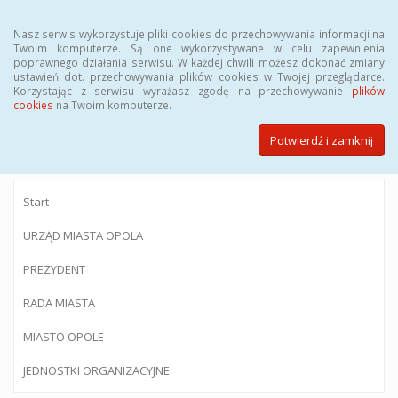
Menu
Nasz serwis wykorzystuje pliki cookies do przechowywania informacji na
Twoim komputerze. Są one wykorzystywane w celu zapewnienia
poprawnego działania serwisu. W każdej chwili możesz dokonać zmiany
ustawień dot. przechowywania plików cookies w Twojej przeglądarce.
Korzystając z serwisu wyrażasz zgodę na przechowywanie
plików
BIULETYN INFORMACJI PUBLICZNEJ
cookies
na Twoim komputerze.
Urzędu Miasta Opola
Potwierdź i zamknij
Start
URZĄD MIASTA OPOLA
PREZYDENT
RADA MIASTA
MIASTO OPOLE
JEDNOSTKI ORGANIZACYJNE