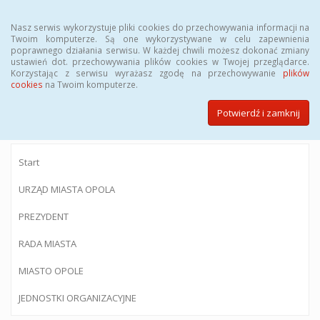
Menu
Nasz serwis wykorzystuje pliki cookies do przechowywania informacji na
Twoim komputerze. Są one wykorzystywane w celu zapewnienia
poprawnego działania serwisu. W każdej chwili możesz dokonać zmiany
ustawień dot. przechowywania plików cookies w Twojej przeglądarce.
Korzystając z serwisu wyrażasz zgodę na przechowywanie
plików
BIULETYN INFORMACJI PUBLICZNEJ
cookies
na Twoim komputerze.
Urzędu Miasta Opola
Potwierdź i zamknij
Start
URZĄD MIASTA OPOLA
PREZYDENT
RADA MIASTA
MIASTO OPOLE
JEDNOSTKI ORGANIZACYJNE