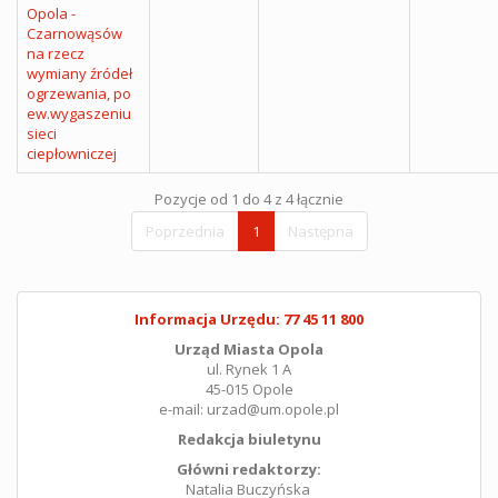
Opola -
Czarnowąsów
na rzecz
wymiany źródeł
ogrzewania, po
ew.wygaszeniu
sieci
ciepłowniczej
Pozycje od 1 do 4 z 4 łącznie
Poprzednia
1
Następna
Informacja Urzędu: 77 45 11 800
Urząd Miasta Opola
ul. Rynek 1 A
45-015 Opole
e-mail: urzad@um.opole.pl
Redakcja biuletynu
Główni redaktorzy:
Natalia Buczyńska