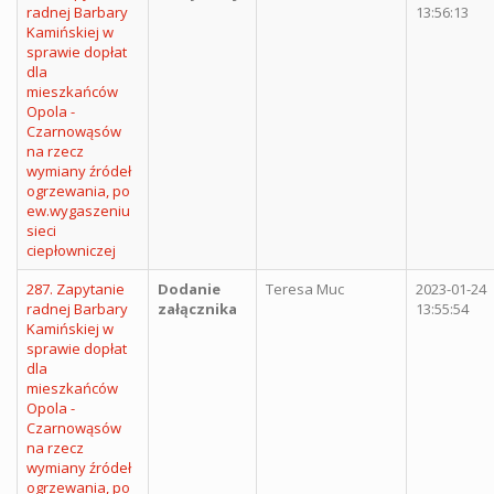
radnej Barbary
13:56:13
Kamińskiej w
sprawie dopłat
dla
mieszkańców
Opola -
Czarnowąsów
na rzecz
wymiany źródeł
ogrzewania, po
ew.wygaszeniu
sieci
ciepłowniczej
287. Zapytanie
Dodanie
Teresa Muc
2023-01-24
radnej Barbary
załącznika
13:55:54
Kamińskiej w
sprawie dopłat
dla
mieszkańców
Opola -
Czarnowąsów
na rzecz
wymiany źródeł
ogrzewania, po