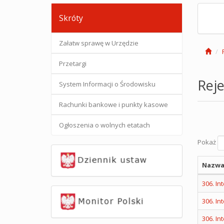
Skróty
Załatw sprawę w Urzędzie
Przetargi
Reje
System Informacji o Środowisku
Rachunki bankowe i punkty kasowe
Ogłoszenia o wolnych etatach
Pokaż
Nazwa
306. I
306. I
306. I