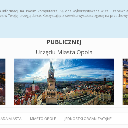
alny BIP
Polityka plików cookies
a informacji na Twoim komputerze. Są one wykorzystywane w celu zapewnie
es w Twojej przeglądarce. Korzystając z serwisu wyrażasz zgodę na przechow
BIULETYN INFORMACJI
PUBLICZNEJ
Urzędu Miasta Opola
RADA MIASTA
MIASTO OPOLE
JEDNOSTKI ORGANIZACYJNE