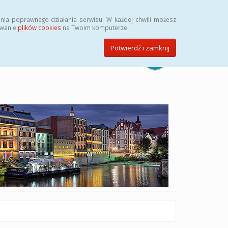
Szukaj
nia poprawnego działania serwisu. W każdej chwili możesz
ywanie
plików cookies
na Twoim komputerze.
Potwierdź i zamknij