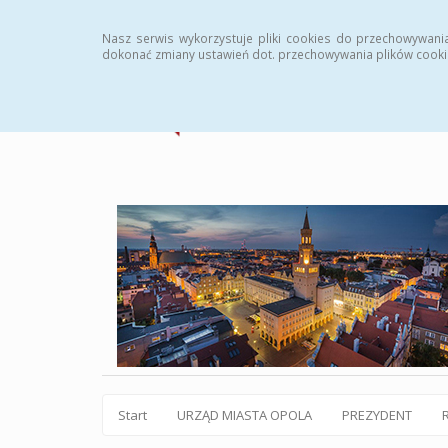
Statystyki
Instrukcja
Rejestr zmian
Archiw
Nasz serwis wykorzystuje pliki cookies do przechowywani
dokonać zmiany ustawień dot. przechowywania plików cooki
Start
URZĄD MIASTA OPOLA
PREZYDENT