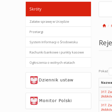
Skróty
Załatw sprawę w Urzędzie
Przetargi
Reje
System Informacji o Środowisku
Rachunki bankowe i punkty kasowe
Ogłoszenia o wolnych etatach
Pokaż
Nazwa
317. Za
żłobkó
317. Za
żłobkó