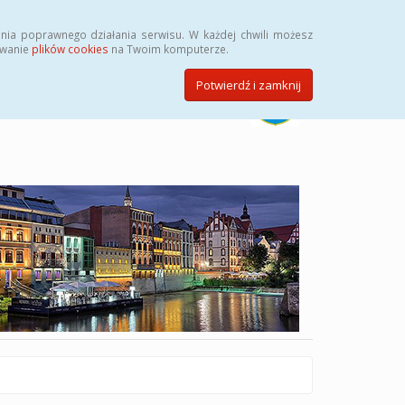
Szukaj
nia poprawnego działania serwisu. W każdej chwili możesz
ywanie
plików cookies
na Twoim komputerze.
Potwierdź i zamknij