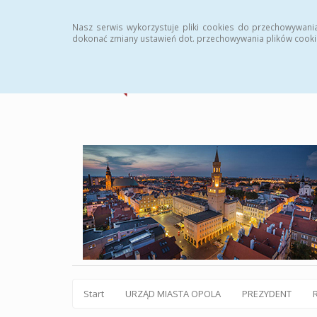
Statystyki
Instrukcja
Rejestr zmian
Archiw
Nasz serwis wykorzystuje pliki cookies do przechowywani
dokonać zmiany ustawień dot. przechowywania plików cooki
Start
URZĄD MIASTA OPOLA
PREZYDENT