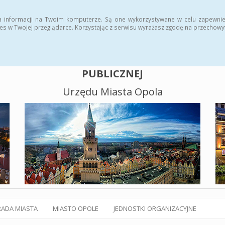
alny BIP
Polityka plików cookies
a informacji na Twoim komputerze. Są one wykorzystywane w celu zapewnie
es w Twojej przeglądarce. Korzystając z serwisu wyrażasz zgodę na przechow
BIULETYN INFORMACJI
PUBLICZNEJ
Urzędu Miasta Opola
RADA MIASTA
MIASTO OPOLE
JEDNOSTKI ORGANIZACYJNE