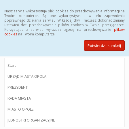
Menu
Nasz serwis wykorzystuje pliki cookies do przechowywania informacji na
Twoim komputerze. Są one wykorzystywane w celu zapewnienia
poprawnego działania serwisu. W każdej chwili możesz dokonać zmiany
ustawień dot. przechowywania plików cookies w Twojej przeglądarce.
Korzystając z serwisu wyrażasz zgodę na przechowywanie
plików
BIULETYN INFORMACJI PUBLICZNEJ
cookies
na Twoim komputerze.
Urzędu Miasta Opola
Potwierdź i zamknij
Start
URZĄD MIASTA OPOLA
PREZYDENT
RADA MIASTA
MIASTO OPOLE
JEDNOSTKI ORGANIZACYJNE