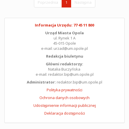
Poprzednia
1
Następna
Informacja Urzędu: 77 45 11 800
Urząd Miasta Opola
ul. Rynek 1 A
45-015 Opole
e-mail: urzad@um.opole.pl
Redakcja biuletynu
Główni redaktorzy:
Natalia Buczyńska
e-mail: redaktor.bip@um.opole.pl
Administrator:
redaktor.bip@um.opole.pl
Polityka prywatności
Ochrona danych osobowych
Udostępnienie informacji publicznej
Deklaracja dostępności