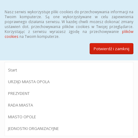
Menu
Nasz serwis wykorzystuje pliki cookies do przechowywania informacji na
Twoim komputerze. Są one wykorzystywane w celu zapewnienia
poprawnego działania serwisu. W każdej chwili możesz dokonać zmiany
ustawień dot. przechowywania plików cookies w Twojej przeglądarce.
Korzystając z serwisu wyrażasz zgodę na przechowywanie
plików
BIULETYN INFORMACJI PUBLICZNEJ
cookies
na Twoim komputerze.
Urzędu Miasta Opola
Potwierdź i zamknij
Start
URZĄD MIASTA OPOLA
PREZYDENT
RADA MIASTA
MIASTO OPOLE
JEDNOSTKI ORGANIZACYJNE