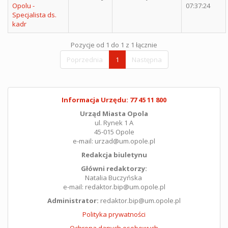
Opolu -
07:37:24
Specjalista ds.
kadr
Pozycje od 1 do 1 z 1 łącznie
Poprzednia
1
Następna
Informacja Urzędu: 77 45 11 800
Urząd Miasta Opola
ul. Rynek 1 A
45-015 Opole
e-mail: urzad@um.opole.pl
Redakcja biuletynu
Główni redaktorzy:
Natalia Buczyńska
e-mail: redaktor.bip@um.opole.pl
Administrator:
redaktor.bip@um.opole.pl
Polityka prywatności