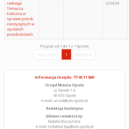
radnego
12:54:29
Tomasza
Kaliszna w
sprawie potrzb
inestycyjnych w
opolskich
przedszkolach
Pozycje od 1 do 1 z 1 łącznie
Poprzednia
1
Następna
Informacja Urzędu: 77 45 11 800
Urząd Miasta Opola
ul. Rynek 1 A
45-015 Opole
e-mail: urzad@um.opole.pl
Redakcja biuletynu
Główni redaktorzy:
Natalia Buczyńska
e-mail: redaktor.bip@um.opole.pl