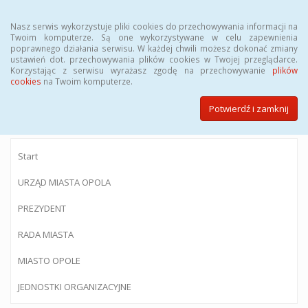
Menu
Nasz serwis wykorzystuje pliki cookies do przechowywania informacji na
Twoim komputerze. Są one wykorzystywane w celu zapewnienia
poprawnego działania serwisu. W każdej chwili możesz dokonać zmiany
ustawień dot. przechowywania plików cookies w Twojej przeglądarce.
Korzystając z serwisu wyrażasz zgodę na przechowywanie
plików
BIULETYN INFORMACJI PUBLICZNEJ
cookies
na Twoim komputerze.
Urzędu Miasta Opola
Potwierdź i zamknij
Start
URZĄD MIASTA OPOLA
PREZYDENT
RADA MIASTA
MIASTO OPOLE
JEDNOSTKI ORGANIZACYJNE