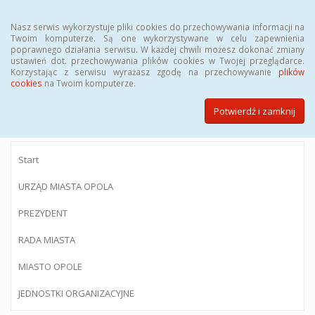
Menu
Nasz serwis wykorzystuje pliki cookies do przechowywania informacji na
Twoim komputerze. Są one wykorzystywane w celu zapewnienia
poprawnego działania serwisu. W każdej chwili możesz dokonać zmiany
ustawień dot. przechowywania plików cookies w Twojej przeglądarce.
Korzystając z serwisu wyrażasz zgodę na przechowywanie
plików
BIULETYN INFORMACJI PUBLICZNEJ
cookies
na Twoim komputerze.
Urzędu Miasta Opola
Potwierdź i zamknij
Start
URZĄD MIASTA OPOLA
PREZYDENT
RADA MIASTA
MIASTO OPOLE
JEDNOSTKI ORGANIZACYJNE