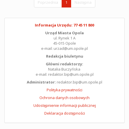
Poprzednia
1
Następna
Informacja Urzędu: 77 45 11 800
Urząd Miasta Opola
ul. Rynek 1 A
45-015 Opole
e-mail: urzad@um.opole.pl
Redakcja biuletynu
Główni redaktorzy:
Natalia Buczyńska
e-mail: redaktor.bip@um.opole.pl
Administrator:
redaktor.bip@um.opole.pl
Polityka prywatności
Ochrona danych osobowych
Udostępnienie informacji publicznej
Deklaracja dostępności