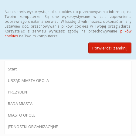
Menu
Nasz serwis wykorzystuje pliki cookies do przechowywania informacji na
Twoim komputerze. Są one wykorzystywane w celu zapewnienia
poprawnego działania serwisu. W każdej chwili możesz dokonać zmiany
ustawień dot. przechowywania plików cookies w Twojej przeglądarce.
Korzystając z serwisu wyrażasz zgodę na przechowywanie
plików
BIULETYN INFORMACJI PUBLICZNEJ
cookies
na Twoim komputerze.
Urzędu Miasta Opola
Potwierdź i zamknij
Start
URZĄD MIASTA OPOLA
PREZYDENT
RADA MIASTA
MIASTO OPOLE
JEDNOSTKI ORGANIZACYJNE