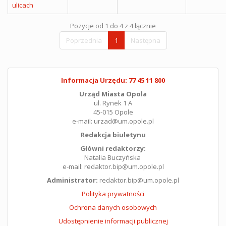
ulicach
Pozycje od 1 do 4 z 4 łącznie
Poprzednia
1
Następna
Informacja Urzędu: 77 45 11 800
Urząd Miasta Opola
ul. Rynek 1 A
45-015 Opole
e-mail: urzad@um.opole.pl
Redakcja biuletynu
Główni redaktorzy:
Natalia Buczyńska
e-mail: redaktor.bip@um.opole.pl
Administrator:
redaktor.bip@um.opole.pl
Polityka prywatności
Ochrona danych osobowych
Udostępnienie informacji publicznej