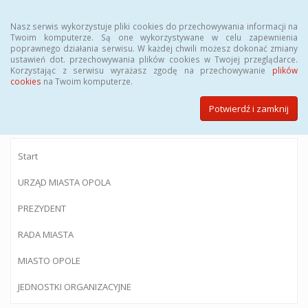
Menu
Nasz serwis wykorzystuje pliki cookies do przechowywania informacji na
Twoim komputerze. Są one wykorzystywane w celu zapewnienia
poprawnego działania serwisu. W każdej chwili możesz dokonać zmiany
ustawień dot. przechowywania plików cookies w Twojej przeglądarce.
Korzystając z serwisu wyrażasz zgodę na przechowywanie
plików
BIULETYN INFORMACJI PUBLICZNEJ
cookies
na Twoim komputerze.
Urzędu Miasta Opola
Potwierdź i zamknij
Start
URZĄD MIASTA OPOLA
PREZYDENT
RADA MIASTA
MIASTO OPOLE
JEDNOSTKI ORGANIZACYJNE