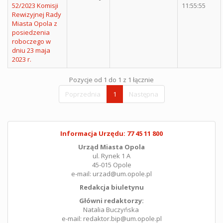
52/2023 Komisji
11:55:55
Rewizyjnej Rady
Miasta Opola z
posiedzenia
roboczego w
dniu 23 maja
2023 r.
Pozycje od 1 do 1 z 1 łącznie
Poprzednia
1
Następna
Informacja Urzędu: 77 45 11 800
Urząd Miasta Opola
ul. Rynek 1 A
45-015 Opole
e-mail: urzad@um.opole.pl
Redakcja biuletynu
Główni redaktorzy:
Natalia Buczyńska
e-mail: redaktor.bip@um.opole.pl