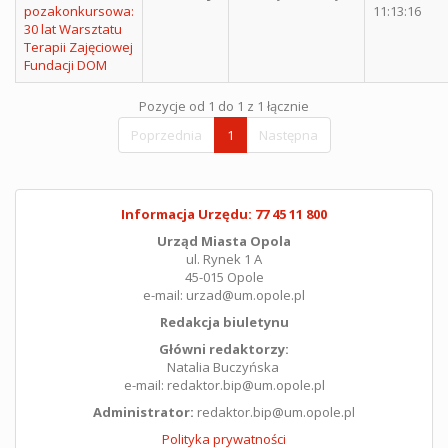
pozakonkursowa:
11:13:16
30 lat Warsztatu
Terapii Zajęciowej
Fundacji DOM
Pozycje od 1 do 1 z 1 łącznie
Poprzednia
1
Następna
Informacja Urzędu: 77 45 11 800
Urząd Miasta Opola
ul. Rynek 1 A
45-015 Opole
e-mail: urzad@um.opole.pl
Redakcja biuletynu
Główni redaktorzy:
Natalia Buczyńska
e-mail: redaktor.bip@um.opole.pl
Administrator:
redaktor.bip@um.opole.pl
Polityka prywatności