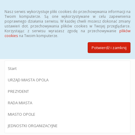
Menu
Nasz serwis wykorzystuje pliki cookies do przechowywania informacji na
Twoim komputerze. Są one wykorzystywane w celu zapewnienia
poprawnego działania serwisu. W każdej chwili możesz dokonać zmiany
ustawień dot. przechowywania plików cookies w Twojej przeglądarce.
Korzystając z serwisu wyrażasz zgodę na przechowywanie
plików
BIULETYN INFORMACJI PUBLICZNEJ
cookies
na Twoim komputerze.
Urzędu Miasta Opola
Potwierdź i zamknij
Start
URZĄD MIASTA OPOLA
PREZYDENT
RADA MIASTA
MIASTO OPOLE
JEDNOSTKI ORGANIZACYJNE