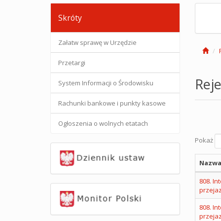
Skróty
Załatw sprawę w Urzędzie
Przetargi
Reje
System Informacji o Środowisku
Rachunki bankowe i punkty kasowe
Ogłoszenia o wolnych etatach
Pokaż
Nazwa
808. I
przeja
808. I
przeja