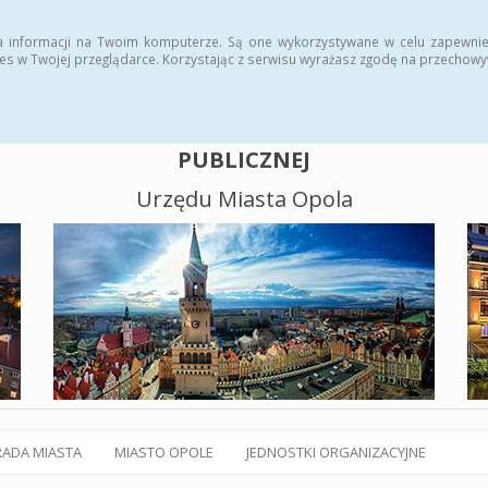
alny BIP
Polityka plików cookies
a informacji na Twoim komputerze. Są one wykorzystywane w celu zapewnie
es w Twojej przeglądarce. Korzystając z serwisu wyrażasz zgodę na przechow
BIULETYN INFORMACJI
PUBLICZNEJ
Urzędu Miasta Opola
RADA MIASTA
MIASTO OPOLE
JEDNOSTKI ORGANIZACYJNE