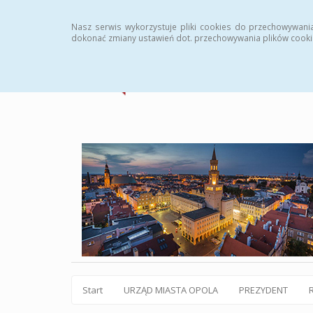
Statystyki
Instrukcja
Rejestr zmian
Archiw
Nasz serwis wykorzystuje pliki cookies do przechowywani
dokonać zmiany ustawień dot. przechowywania plików cooki
Start
URZĄD MIASTA OPOLA
PREZYDENT