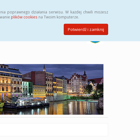
Szukaj
nia poprawnego działania serwisu. W każdej chwili możesz
ywanie
plików cookies
na Twoim komputerze.
Potwierdź i zamknij