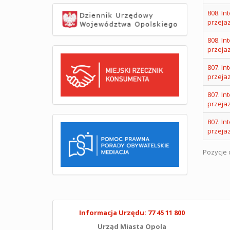
808. I
przeja
808. I
przeja
807. I
przeja
807. I
przeja
807. I
przeja
Pozycje o
Informacja Urzędu: 77 45 11 800
Urząd Miasta Opola