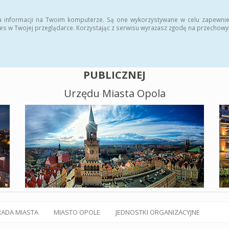
alny BIP
Polityka plików cookies
a informacji na Twoim komputerze. Są one wykorzystywane w celu zapewnie
es w Twojej przeglądarce. Korzystając z serwisu wyrażasz zgodę na przechow
BIULETYN INFORMACJI
PUBLICZNEJ
Urzędu Miasta Opola
RADA MIASTA
MIASTO OPOLE
JEDNOSTKI ORGANIZACYJNE