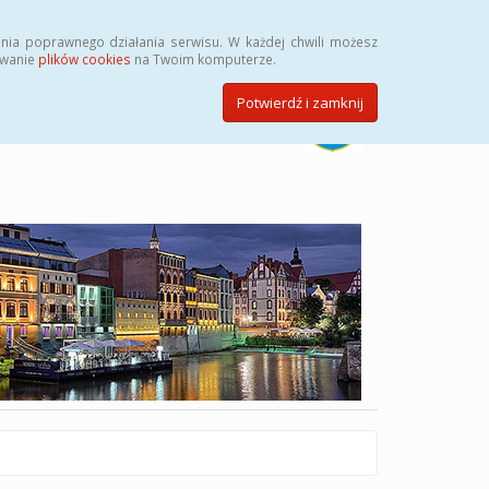
Szukaj
nia poprawnego działania serwisu. W każdej chwili możesz
ywanie
plików cookies
na Twoim komputerze.
Potwierdź i zamknij