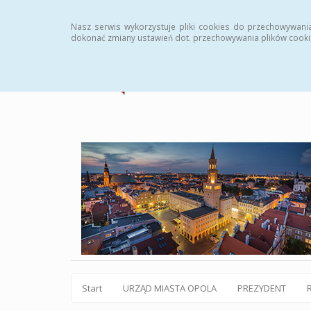
Statystyki
Instrukcja
Rejestr zmian
Archiw
Nasz serwis wykorzystuje pliki cookies do przechowywani
dokonać zmiany ustawień dot. przechowywania plików cooki
Start
URZĄD MIASTA OPOLA
PREZYDENT