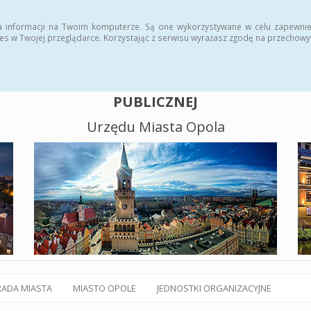
alny BIP
Polityka plików cookies
a informacji na Twoim komputerze. Są one wykorzystywane w celu zapewnie
es w Twojej przeglądarce. Korzystając z serwisu wyrażasz zgodę na przechow
BIULETYN INFORMACJI
PUBLICZNEJ
Urzędu Miasta Opola
RADA MIASTA
MIASTO OPOLE
JEDNOSTKI ORGANIZACYJNE