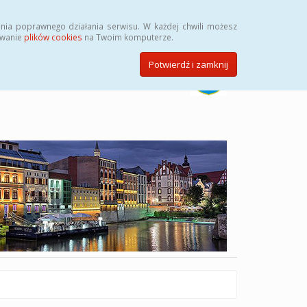
Szukaj
nia poprawnego działania serwisu. W każdej chwili możesz
ywanie
plików cookies
na Twoim komputerze.
Potwierdź i zamknij