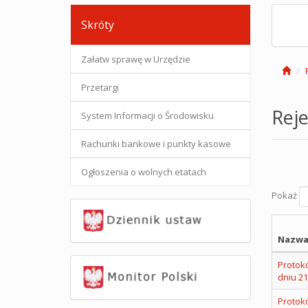
Skróty
Załatw sprawę w Urzędzie
Przetargi
Reje
System Informacji o Środowisku
Rachunki bankowe i punkty kasowe
Ogłoszenia o wolnych etatach
Pokaż
Nazwa
Protokó
dniu 21
Protokó