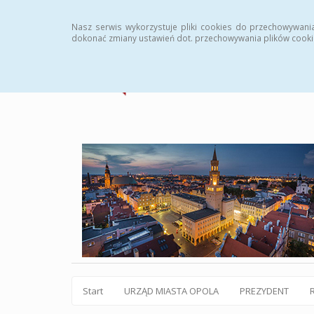
Statystyki
Instrukcja
Rejestr zmian
Archiw
Nasz serwis wykorzystuje pliki cookies do przechowywani
dokonać zmiany ustawień dot. przechowywania plików cooki
Start
URZĄD MIASTA OPOLA
PREZYDENT