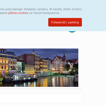
Szukaj
nia poprawnego działania serwisu. W każdej chwili możesz
ywanie
plików cookies
na Twoim komputerze.
Potwierdź i zamknij