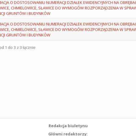
ACJA O DOSTOSOWANIU NUMERACJI DZIAŁEK EWIDENCYJNYCH NA OBRĘBA
OWICE, CHMIELOWICE, SŁAWICE DO WYMOGÓW ROZPORZĄDZENIA W SPRAW
NCJI GRUNTÓW I BUDYNKÓW
ACJA O DOSTOSOWANIU NUMERACJI DZIAŁEK EWIDENCYJNYCH NA OBRĘBA
OWICE, CHMIELOWICE, SŁAWICE DO WYMOGÓW ROZPORZĄDZENIA W SPRAW
NCJI GRUNTÓW I BUDYNKÓW
d 1 do 3 z 3 łącznie
Redakcja biuletynu
Główni redaktorzy: