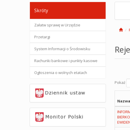
Skróty
Załatw sprawę w Urzędzie
Przetargi
Reje
System Informacji o Środowisku
Rachunki bankowe i punkty kasowe
Ogłoszenia o wolnych etatach
Pokaż
Nazwa
INFORM
BIERK
EWIDE