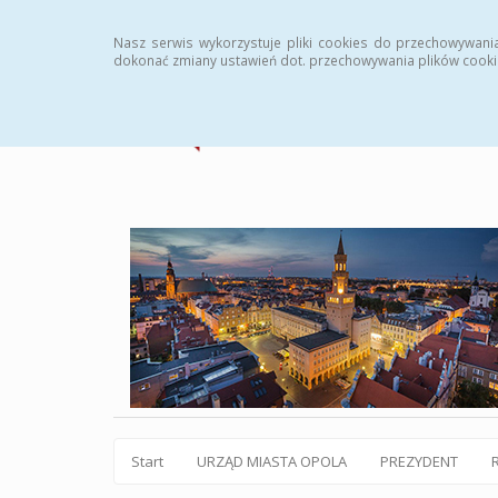
Statystyki
Instrukcja
Rejestr zmian
Archiw
Nasz serwis wykorzystuje pliki cookies do przechowywani
dokonać zmiany ustawień dot. przechowywania plików cooki
Start
URZĄD MIASTA OPOLA
PREZYDENT