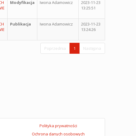
CH
Modyfikacja
Iwona Adamowicz
2023-11-23
IE
13:25:51
CH
Publikacja
Iwona Adamowicz
2023-11-23
IE
13:24:26
Poprzednia
1
Następna
Polityka prywatności
Ochrona danych osobowych