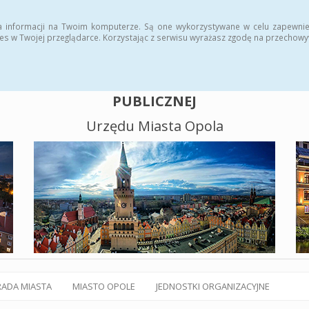
alny BIP
Polityka plików cookies
a informacji na Twoim komputerze. Są one wykorzystywane w celu zapewnie
es w Twojej przeglądarce. Korzystając z serwisu wyrażasz zgodę na przechow
BIULETYN INFORMACJI
PUBLICZNEJ
Urzędu Miasta Opola
RADA MIASTA
MIASTO OPOLE
JEDNOSTKI ORGANIZACYJNE