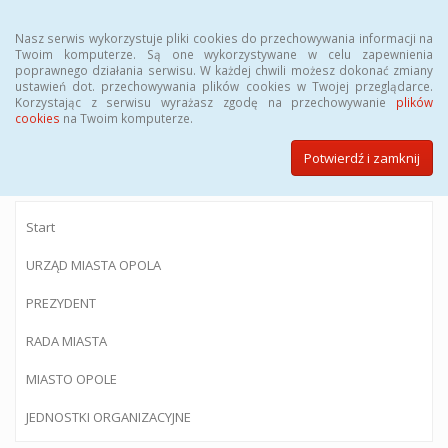
Menu
Nasz serwis wykorzystuje pliki cookies do przechowywania informacji na
Twoim komputerze. Są one wykorzystywane w celu zapewnienia
poprawnego działania serwisu. W każdej chwili możesz dokonać zmiany
ustawień dot. przechowywania plików cookies w Twojej przeglądarce.
Korzystając z serwisu wyrażasz zgodę na przechowywanie
plików
BIULETYN INFORMACJI PUBLICZNEJ
cookies
na Twoim komputerze.
Urzędu Miasta Opola
Potwierdź i zamknij
Start
URZĄD MIASTA OPOLA
PREZYDENT
RADA MIASTA
MIASTO OPOLE
JEDNOSTKI ORGANIZACYJNE