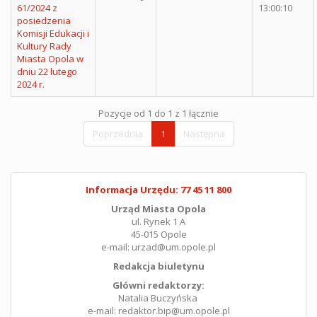
61/2024 z
13:00:10
posiedzenia
Komisji Edukacji i
Kultury Rady
Miasta Opola w
dniu 22 lutego
2024 r.
Pozycje od 1 do 1 z 1 łącznie
Poprzednia
1
Następna
Informacja Urzędu: 77 45 11 800
Urząd Miasta Opola
ul. Rynek 1 A
45-015 Opole
e-mail: urzad@um.opole.pl
Redakcja biuletynu
Główni redaktorzy:
Natalia Buczyńska
e-mail: redaktor.bip@um.opole.pl