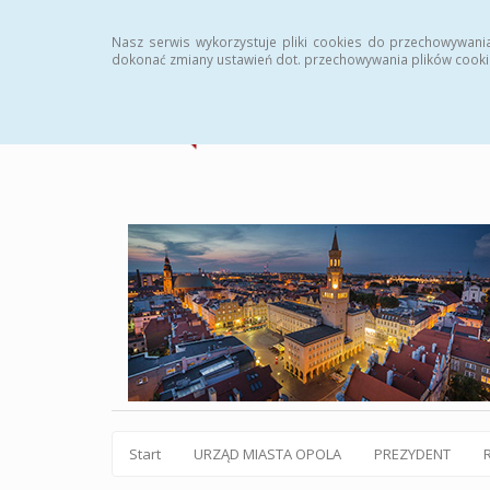
Statystyki
Instrukcja
Rejestr zmian
Archiw
Nasz serwis wykorzystuje pliki cookies do przechowywani
dokonać zmiany ustawień dot. przechowywania plików cooki
Start
URZĄD MIASTA OPOLA
PREZYDENT