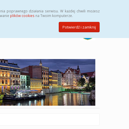
Szukaj
nia poprawnego działania serwisu. W każdej chwili możesz
ywanie
plików cookies
na Twoim komputerze.
Potwierdź i zamknij