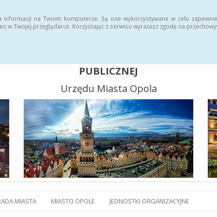
alny BIP
Polityka plików cookies
a informacji na Twoim komputerze. Są one wykorzystywane w celu zapewnie
es w Twojej przeglądarce. Korzystając z serwisu wyrażasz zgodę na przechow
BIULETYN INFORMACJI
PUBLICZNEJ
Urzędu Miasta Opola
RADA MIASTA
MIASTO OPOLE
JEDNOSTKI ORGANIZACYJNE