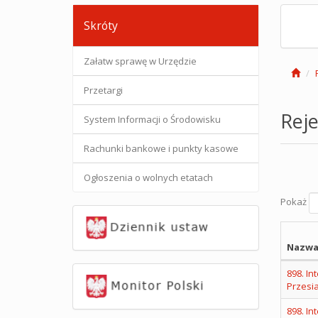
Skróty
Załatw sprawę w Urzędzie
Przetargi
Reje
System Informacji o Środowisku
Rachunki bankowe i punkty kasowe
Ogłoszenia o wolnych etatach
Pokaż
Nazwa
898. I
Przesi
898. I