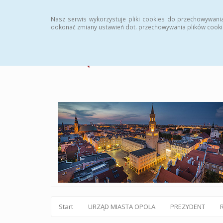
Statystyki
Instrukcja
Rejestr zmian
Archiw
Nasz serwis wykorzystuje pliki cookies do przechowywani
dokonać zmiany ustawień dot. przechowywania plików cooki
Start
URZĄD MIASTA OPOLA
PREZYDENT