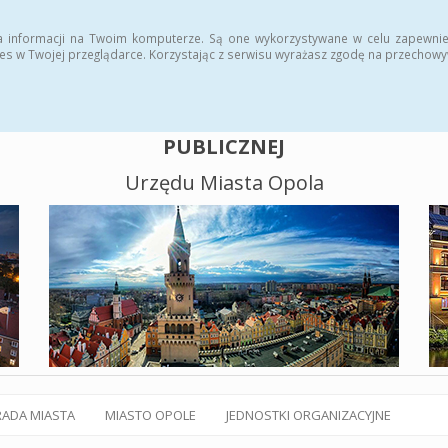
alny BIP
Polityka plików cookies
a informacji na Twoim komputerze. Są one wykorzystywane w celu zapewnie
es w Twojej przeglądarce. Korzystając z serwisu wyrażasz zgodę na przechow
BIULETYN INFORMACJI
PUBLICZNEJ
Urzędu Miasta Opola
RADA MIASTA
MIASTO OPOLE
JEDNOSTKI ORGANIZACYJNE