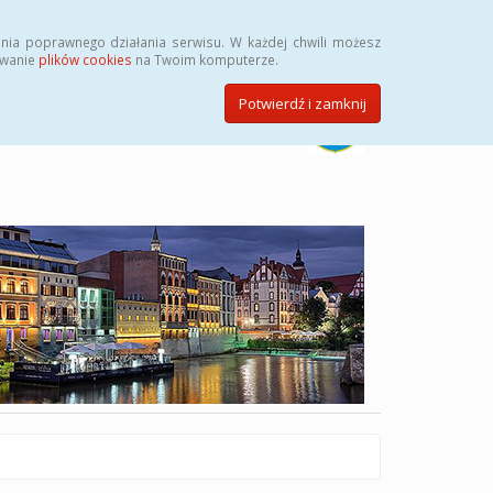
Szukaj
nia poprawnego działania serwisu. W każdej chwili możesz
ywanie
plików cookies
na Twoim komputerze.
Potwierdź i zamknij