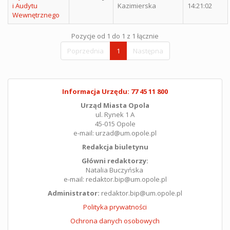
i Audytu
Kazimierska
14:21:02
Wewnętrznego
Pozycje od 1 do 1 z 1 łącznie
Poprzednia
1
Następna
Informacja Urzędu: 77 45 11 800
Urząd Miasta Opola
ul. Rynek 1 A
45-015 Opole
e-mail: urzad@um.opole.pl
Redakcja biuletynu
Główni redaktorzy:
Natalia Buczyńska
e-mail: redaktor.bip@um.opole.pl
Administrator:
redaktor.bip@um.opole.pl
Polityka prywatności
Ochrona danych osobowych