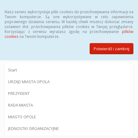
Menu
Nasz serwis wykorzystuje pliki cookies do przechowywania informacji na
Twoim komputerze. Są one wykorzystywane w celu zapewnienia
poprawnego działania serwisu. W każdej chwili możesz dokonać zmiany
ustawień dot. przechowywania plików cookies w Twojej przeglądarce.
Korzystając z serwisu wyrażasz zgodę na przechowywanie
plików
BIULETYN INFORMACJI PUBLICZNEJ
cookies
na Twoim komputerze.
Urzędu Miasta Opola
Potwierdź i zamknij
Start
URZĄD MIASTA OPOLA
PREZYDENT
RADA MIASTA
MIASTO OPOLE
JEDNOSTKI ORGANIZACYJNE