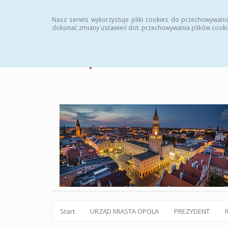
Statystyki
Instrukcja
Rejestr zmian
Archiw
Nasz serwis wykorzystuje pliki cookies do przechowywani
dokonać zmiany ustawień dot. przechowywania plików cooki
Start
URZĄD MIASTA OPOLA
PREZYDENT