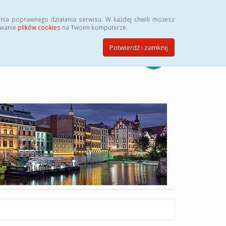
Szukaj
nia poprawnego działania serwisu. W każdej chwili możesz
ywanie
plików cookies
na Twoim komputerze.
Potwierdź i zamknij