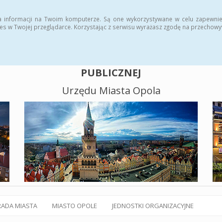
alny BIP
Polityka plików cookies
a informacji na Twoim komputerze. Są one wykorzystywane w celu zapewnie
es w Twojej przeglądarce. Korzystając z serwisu wyrażasz zgodę na przechow
BIULETYN INFORMACJI
PUBLICZNEJ
Urzędu Miasta Opola
RADA MIASTA
MIASTO OPOLE
JEDNOSTKI ORGANIZACYJNE