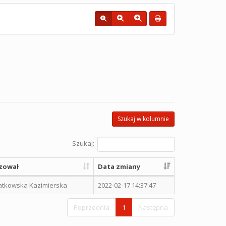
Szukaj w kolumnie
Szukaj:
zował
Data zmiany
atkowska Kazimierska
2022-02-17 14:37:47
Poprzednia
1
Następna