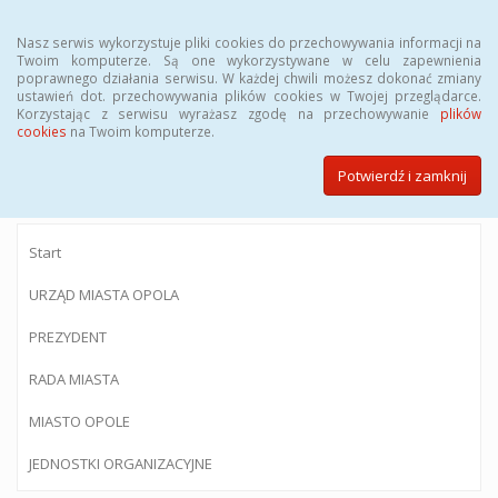
Menu
Nasz serwis wykorzystuje pliki cookies do przechowywania informacji na
Twoim komputerze. Są one wykorzystywane w celu zapewnienia
poprawnego działania serwisu. W każdej chwili możesz dokonać zmiany
ustawień dot. przechowywania plików cookies w Twojej przeglądarce.
Korzystając z serwisu wyrażasz zgodę na przechowywanie
plików
BIULETYN INFORMACJI PUBLICZNEJ
cookies
na Twoim komputerze.
Urzędu Miasta Opola
Potwierdź i zamknij
Start
URZĄD MIASTA OPOLA
PREZYDENT
RADA MIASTA
MIASTO OPOLE
JEDNOSTKI ORGANIZACYJNE