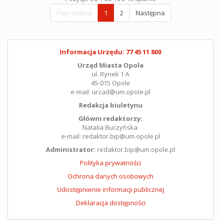
Poprzednia
1
2
Następna
Informacja Urzędu: 77 45 11 800
Urząd Miasta Opola
ul. Rynek 1 A
45-015 Opole
e-mail: urzad@um.opole.pl
Redakcja biuletynu
Główni redaktorzy:
Natalia Buczyńska
e-mail: redaktor.bip@um.opole.pl
Administrator:
redaktor.bip@um.opole.pl
Polityka prywatności
Ochrona danych osobowych
Udostępnienie informacji publicznej
Deklaracja dostępności