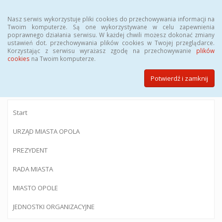
Menu
Nasz serwis wykorzystuje pliki cookies do przechowywania informacji na
Twoim komputerze. Są one wykorzystywane w celu zapewnienia
poprawnego działania serwisu. W każdej chwili możesz dokonać zmiany
ustawień dot. przechowywania plików cookies w Twojej przeglądarce.
Korzystając z serwisu wyrażasz zgodę na przechowywanie
plików
BIULETYN INFORMACJI PUBLICZNEJ
cookies
na Twoim komputerze.
Urzędu Miasta Opola
Potwierdź i zamknij
Start
URZĄD MIASTA OPOLA
PREZYDENT
RADA MIASTA
MIASTO OPOLE
JEDNOSTKI ORGANIZACYJNE